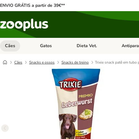
ENVIO GRÁTIS a partir de 39€**
Cães
Gatos
Dieta Vet.
Antipara
Abrir menu de categoria: Cães
Abrir menu de categoria: Gatos
Abrir menu 
Cães
Snacks e ossos
Snacks de treino
Trixie snack patê em tubo 