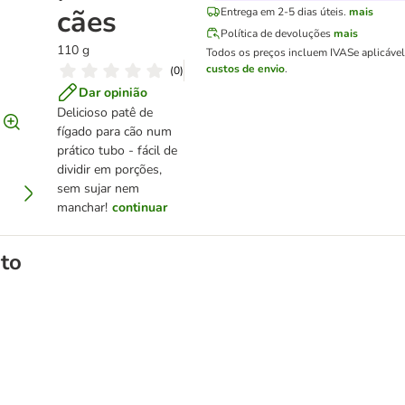
cães
Entrega em 2-5 dias úteis.
mais
Política de devoluções
mais
110 g
Todos os preços incluem IVA
Se aplicáve
custos de envio
.
(
0
)
Dar opinião
Delicioso patê de
fígado para cão num
prático tubo - fácil de
dividir em porções,
sem sujar nem
manchar!
continuar
to
lmão