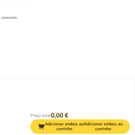
l, acrescem
0,00 €
Preço total
Adicionar ambos ao
Adicionar ambos ao
carrinho
carrinho