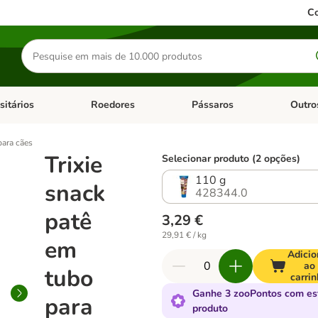
Co
Pesquisar
produtos
sitários
Roedores
Pássaros
Outro
de categoria: Dieta Vet.
Abrir menu de categoria: Antiparasitários
Abrir menu de categoria: Roed
Abrir me
para cães
Trixie
Selecionar produto (2 opções)
110 g
snack
428344.0
patê
3,29 €
29,91 € / kg
em
Adicio
ao
tubo
carri
Ganhe 3 zooPontos com es
para
produto