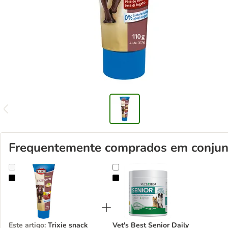
Frequentemente comprados em conjun
Trixie snack patê em tubo para cães
Vet's Best Senior Daily Chews Sa
Este artigo
:
Trixie snack
Vet's Best Senior Daily