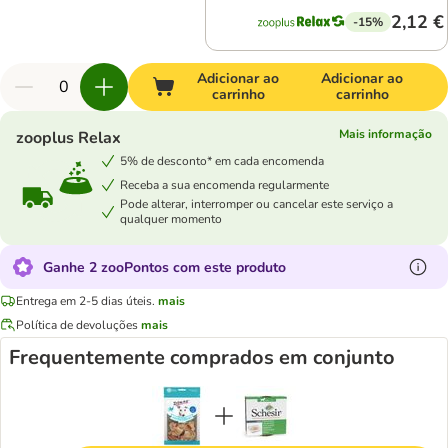
2,12 €
-15%
Adicionar ao
Adicionar ao
carrinho
carrinho
Mais informação
zooplus Relax
5% de desconto* em cada encomenda
Receba a sua encomenda regularmente
Pode alterar, interromper ou cancelar este serviço a
qualquer momento
Ganhe 2 zooPontos com este produto
Entrega em 2-5 dias úteis.
mais
Política de devoluções
mais
Frequentemente comprados em conjunto