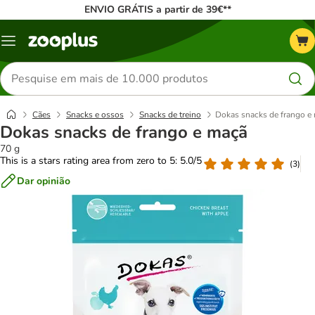
ENVIO GRÁTIS a partir de 39€**
Menu
Pesquisar
produtos
Cães
Snacks e ossos
Snacks de treino
Dokas snacks de frango e
Dokas snacks de frango e maçã
70 g
This is a stars rating area from zero to 5: 5.0/5
(
3
)
Dar opinião