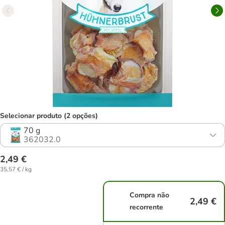
Selecionar produto (2 opções)
70 g
362032.0
2,49 €
35,57 € / kg
Compra não
2,49 €
recorrente