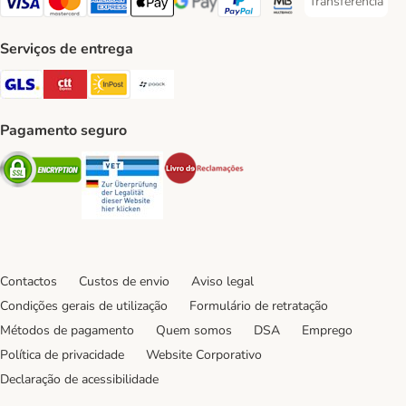
Transferência
Transferência P
Visa Payment Method
Mastercard Payment Method
American Express Payment Method
Apple Pay Payment Method
Google Pay Payment Method
PayPal Payment Method
Multibanco Payment Met
Serviços de entrega
GLS Shipping Method
CTTExpress Shipping Method
InPost Shipping Method
Paack Shipping Method
Pagamento seguro
Security
Security
Security
Contactos
Custos de envio
Aviso legal
Condições gerais de utilização
Formulário de retratação
Métodos de pagamento
Quem somos
DSA
Emprego
Política de privacidade
Website Corporativo
Declaração de acessibilidade