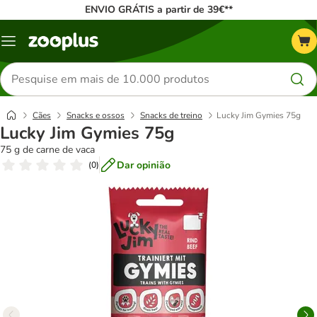
ENVIO GRÁTIS a partir de 39€**
Menu
Pesquisar
produtos
Cães
Snacks e ossos
Snacks de treino
Lucky Jim Gymies 75g
Lucky Jim Gymies 75g
75 g de carne de vaca
Dar opinião
(
0
)