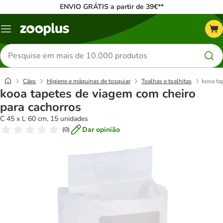
ENVIO GRÁTIS a partir de 39€**
Menu
Pesquisar
produtos
Cães
Higiene e máquinas de tosquiar
Toalhas e toalhitas
kooa ta
kooa tapetes de viagem com cheiro
para cachorros
C 45 x L 60 cm, 15 unidades
Dar opinião
(
0
)