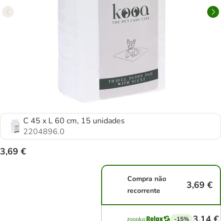
C 45 x L 60 cm, 15 unidades
2204896.0
3,69 €
Compra não
3,69 €
recorrente
3,14 €
-15%