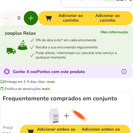
Adicionar ao
Adicionar ao
carrinho
carrinho
Mais informação
zooplus Relax
5% de desconto* em cada encomenda
Receba a sua encomenda regularmente
Pode alterar, interromper ou cancelar este serviço a
qualquer momento
Ganhe 4 zooPontos com este produto
Entrega em 2-5 dias úteis.
mais
Política de devoluções
mais
Frequentemente comprados em conjunto
Preço
Adicionar ambos ao
Adicionar ambos ao