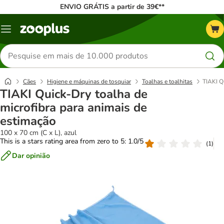
ENVIO GRÁTIS a partir de 39€**
Menu
Pesquisar
produtos
Cães
Higiene e máquinas de tosquiar
Toalhas e toalhitas
TIAKI Q
TIAKI Quick-Dry toalha de
microfibra para animais de
estimação
100 x 70 cm (C x L), azul
This is a stars rating area from zero to 5: 1.0/5
(
1
)
Dar opinião