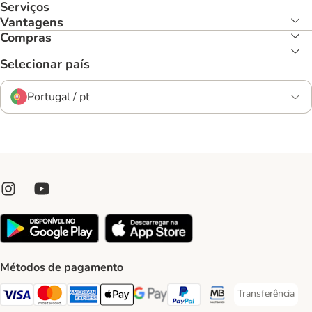
Serviços
Vantagens
Compras
Selecionar país
Portugal / pt
Métodos de pagamento
Transferência
Transferência P
Visa Payment Method
Mastercard Payment Method
American Express Payment Method
Apple Pay Payment Method
Google Pay Payment Method
PayPal Payment Method
Multibanco Payment Met