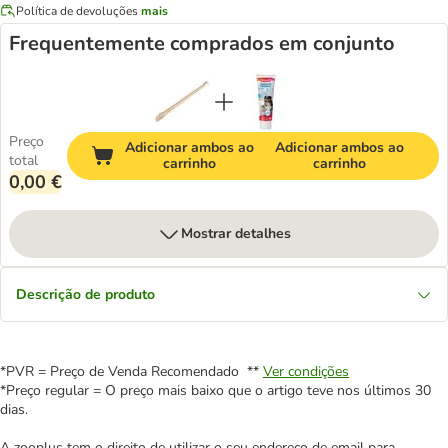
Política de devoluções
mais
Frequentemente comprados em conjunto
Preço
Adicionar ambos ao
Adicionar ambos ao
total
carrinho
carrinho
0,00 €
Mostrar detalhes
Descrição de produto
*PVR = Preço de Venda Recomendado **
Ver condições
*Preço regular = O preço mais baixo que o artigo teve nos últimos 30
dias.
A zooplus tem o direito de utilizar o seu endereço de email para