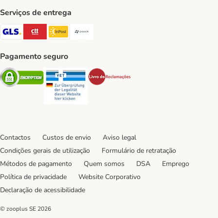
Serviços de entrega
GLS Shipping Method
CTTExpress Shipping Method
InPost Shipping Method
Paack Shipping Method
Pagamento seguro
Security
Security
Security
Contactos
Custos de envio
Aviso legal
Condições gerais de utilização
Formulário de retratação
Métodos de pagamento
Quem somos
DSA
Emprego
Política de privacidade
Website Corporativo
Declaração de acessibilidade
© zooplus SE
2026