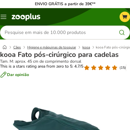
ENVIO GRÁTIS a partir de 39€**
Menu
Pesquisar
produtos
Cães
Higiene e máquinas de tosquiar
kooa
kooa Fato pós-cirúrgi
kooa Fato pós-cirúrgico para cadelas
Tam. M: aprox. 45 cm de comprimento dorsal
This is a stars rating area from zero to 5: 4.7/5
(
15
)
Dar opinião