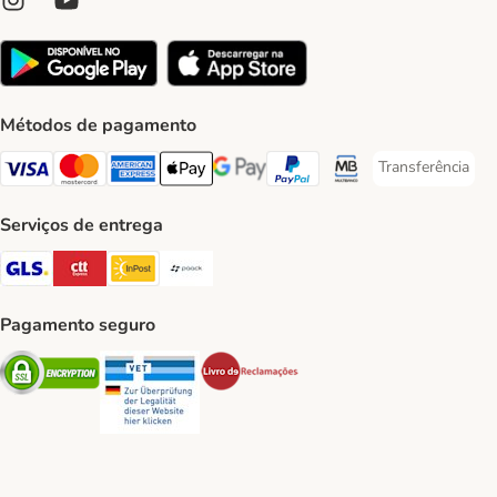
Métodos de pagamento
Transferência
Transferência P
Visa Payment Method
Mastercard Payment Method
American Express Payment Method
Apple Pay Payment Method
Google Pay Payment Method
PayPal Payment Method
Multibanco Payment Met
Serviços de entrega
GLS Shipping Method
CTTExpress Shipping Method
InPost Shipping Method
Paack Shipping Method
Pagamento seguro
Security
Security
Security