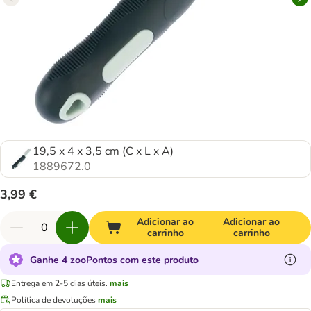
19,5 x 4 x 3,5 cm (C x L x A)
1889672.0
3,99 €
Adicionar ao
Adicionar ao
carrinho
carrinho
Ganhe 4 zooPontos com este produto
Entrega em 2-5 dias úteis.
mais
Política de devoluções
mais