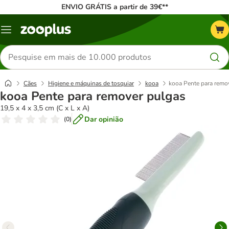
ENVIO GRÁTIS a partir de 39€**
Menu
Pesquisar
produtos
Cães
Higiene e máquinas de tosquiar
kooa
kooa Pente para remo
kooa Pente para remover pulgas
19,5 x 4 x 3,5 cm (C x L x A)
Dar opinião
(
0
)