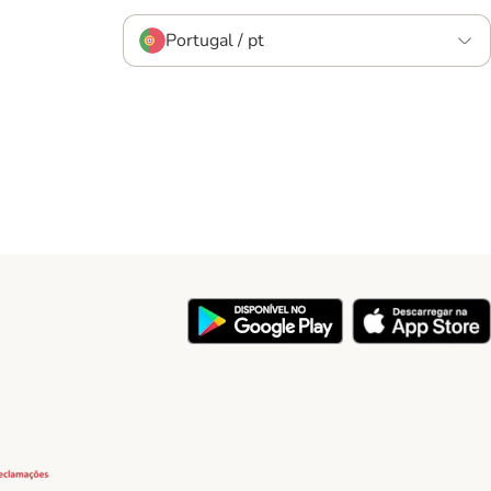
Portugal / pt
y
Security