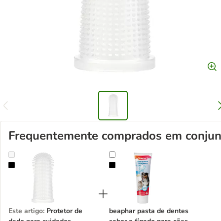
Frequentemente comprados em conjun
Protetor de dedo para cuidados dentários kooa
beaphar pasta de dentes sabor a f
Este artigo
:
Protetor de
beaphar pasta de dentes