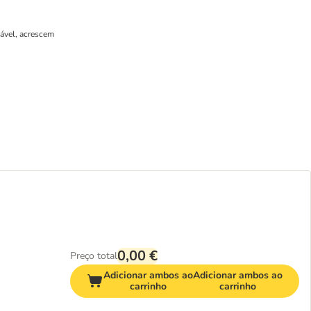
cável, acrescem
0,00 €
Preço total
Adicionar ambos ao
Adicionar ambos ao
carrinho
carrinho