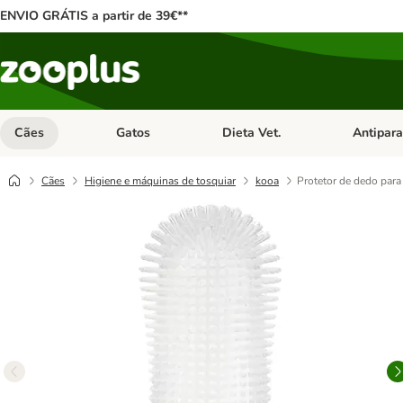
ENVIO GRÁTIS a partir de 39€**
Cães
Gatos
Dieta Vet.
Antipara
Abrir menu de categoria: Cães
Abrir menu de categoria: Gatos
Abrir menu 
Cães
Higiene e máquinas de tosquiar
kooa
Protetor de dedo para