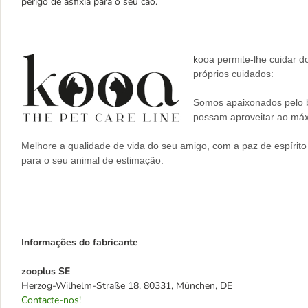
perigo de asfixia para o seu cão.
___________________________________________________________
k
ooa permite-lhe cuidar d
próprios cuidados:
Somos apaixonados pelo b
possam aproveitar ao máx
Melhore a qualidade de vida do seu amigo, com a paz de espírit
para o seu animal de estimação.
Informações do fabricante
zooplus SE
Herzog-Wilhelm-Straße 18, 80331, München, DE
Contacte-nos!