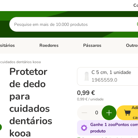
Co
Pesquisar
produtos
sitários
Roedores
Pássaros
Outro
de categoria: Dieta Vet.
Abrir menu de categoria: Antiparasitários
Abrir menu de categoria: Roed
Abrir me
 cuidados dentários kooa
Protetor
C 5 cm, 1 unidade
1965559.0
de dedo
0,99 €
para
0,99 € / unidade
cuidados
Adi
dentários
ca
Ganhe 1 zooPontos com
kooa
produto