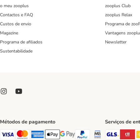
o meu zooplus
zooplus Club
Contactos e FAQ
zooplus Relax
Custos de envio
Programa de zoo
Magazine
Vantagens zooplu
Programa de afiliados
Newsletter
Sustentabilidade
Métodos de pagamento
Serviços de en
GLS Ship
CT
Visa Payment Method
Mastercard Payment Method
American Express Payment Method
Apple Pay Payment Method
Google Pay Payment Method
PayPal Payment Method
Multibanco Payment Met