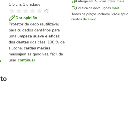
Entrega em 2-5 dias úteis.
mais
C 5 cm, 1 unidade
Política de devoluções
mais
(
0
)
Todos os preços incluem IVA
Se apli
Dar opinião
custos de envio
.
Protetor de dedo reutilizável
para cuidados dentários para
uma
limpeza suave e eficaz
dos dentes
dos cães, 100 % de
silicone,
cerdas macias
massajam as gengivas, fácil de
usar
continuar
to
ígado para cães e gatos