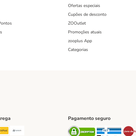
Ofertas especiais
Cupões de desconto
Pontos
ZOOutlet
s
Promoções atuais
zooplus App
Categorias
trega
Pagamento seguro
ping Method
TExpress Shipping Method
InPost Shipping Method
Paack Shipping Method
Security
Securit
hod