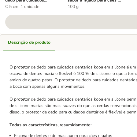
dedo para cuidados
sabor a fígado para cães e
dentários kooa
C 5 cm, 1 unidade
gatos
100 g
Descrição de produto
O protetor de dedo para cuidados dentários kooa em silicone é um 
escova de dentes macia e flexível é 100 % de silicone, o que a tor
amigo de quatro patas. O protetor de dedo para cuidados dentário
a boca com apenas alguns movimentos.
O protetor de dedo para cuidados dentários kooa em silicone permit
de silicone macias são mais suaves do que as cerdas convencionai
disso, o protetor de dedo para cuidados dentários é flexível e per
Todas as características, resumidamente:
Escova de dentes e de massagem para cães e gatos