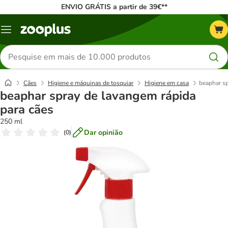
ENVIO GRÁTIS a partir de 39€**
Menu
Pesquisar
produtos
Cães
Higiene e máquinas de tosquiar
Higiene em casa
beaphar sp
beaphar spray de lavangem rápida
para cães
250 ml
Dar opinião
(
0
)