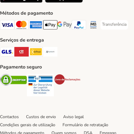
Métodos de pagamento
Transferência
Transferência P
Visa Payment Method
Mastercard Payment Method
American Express Payment Method
Apple Pay Payment Method
Google Pay Payment Method
PayPal Payment Method
Multibanco Payment Met
Serviços de entrega
GLS Shipping Method
CTTExpress Shipping Method
InPost Shipping Method
Paack Shipping Method
Pagamento seguro
Security
Security
Security
Contactos
Custos de envio
Aviso legal
Condições gerais de utilização
Formulário de retratação
Métodos de pagamento
Quem somos
DSA
Emprego