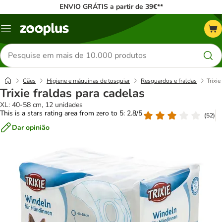
ENVIO GRÁTIS a partir de 39€**
Menu
Pesquisar
produtos
Cães
Higiene e máquinas de tosquiar
Resguardos e fraldas
Trixie
Trixie fraldas para cadelas
XL: 40-58 cm, 12 unidades
This is a stars rating area from zero to 5: 2.8/5
(
52
)
Dar opinião