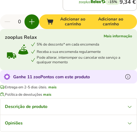
9,34 €
-15%
Adicionar ao
Adicionar ao
carrinho
carrinho
Mais informação
zooplus Relax
5% de desconto* em cada encomenda
Receba a sua encomenda regularmente
Pode alterar, interromper ou cancelar este serviço a
qualquer momento
Ganhe 11 zooPontos com este produto
Entrega em 2-5 dias úteis.
mais
Política de devoluções
mais
Descrição de produto
Opiniões