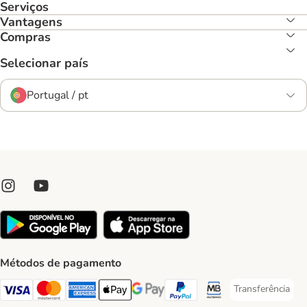
Serviços
Vantagens
Compras
Selecionar país
Portugal / pt
Métodos de pagamento
Transferência
Transferência P
Visa Payment Method
Mastercard Payment Method
American Express Payment Method
Apple Pay Payment Method
Google Pay Payment Method
PayPal Payment Method
Multibanco Payment Met