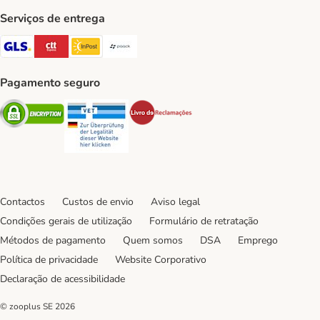
Serviços de entrega
GLS Shipping Method
CTTExpress Shipping Method
InPost Shipping Method
Paack Shipping Method
Pagamento seguro
Security
Security
Security
Contactos
Custos de envio
Aviso legal
Condições gerais de utilização
Formulário de retratação
Métodos de pagamento
Quem somos
DSA
Emprego
Política de privacidade
Website Corporativo
Declaração de acessibilidade
© zooplus SE
2026