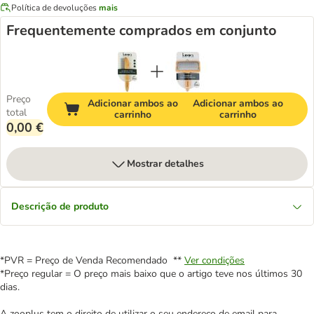
Política de devoluções
mais
Frequentemente comprados em conjunto
Preço
Adicionar ambos ao
Adicionar ambos ao
total
carrinho
carrinho
0,00 €
Mostrar detalhes
Descrição de produto
*PVR = Preço de Venda Recomendado **
Ver condições
*Preço regular = O preço mais baixo que o artigo teve nos últimos 30
dias.
A zooplus tem o direito de utilizar o seu endereço de email para