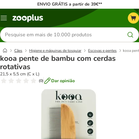
ENVIO GRÁTIS a partir de 39€**
Menu
Pesquisar
produtos
Cães
Higiene e máquinas de tosquiar
Escovas e pentes
kooa pent
kooa pente de bambu com cerdas
rotativas
21,5 x 5,5 cm (C x L)
Dar opinião
(
0
)