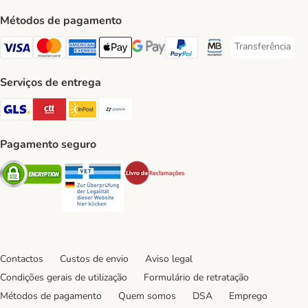
Métodos de pagamento
Transferência
Transferência P
Visa Payment Method
Mastercard Payment Method
American Express Payment Method
Apple Pay Payment Method
Google Pay Payment Method
PayPal Payment Method
Multibanco Payment Met
Serviços de entrega
GLS Shipping Method
CTTExpress Shipping Method
InPost Shipping Method
Paack Shipping Method
Pagamento seguro
Security
Security
Security
Contactos
Custos de envio
Aviso legal
Condições gerais de utilização
Formulário de retratação
Métodos de pagamento
Quem somos
DSA
Emprego