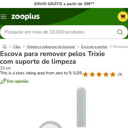
ENVIO GRÁTIS a partir de 39€**
Menu
Pesquisar
produtos
Cães
Higiene e máquinas de tosquiar
Escovas e pentes
Escova pa
Escova para remover pelos Trixie
com suporte de limpeza
33 cm
This is a stars rating area from zero to 5: 5.0/5
(
3
)
Dar opinião