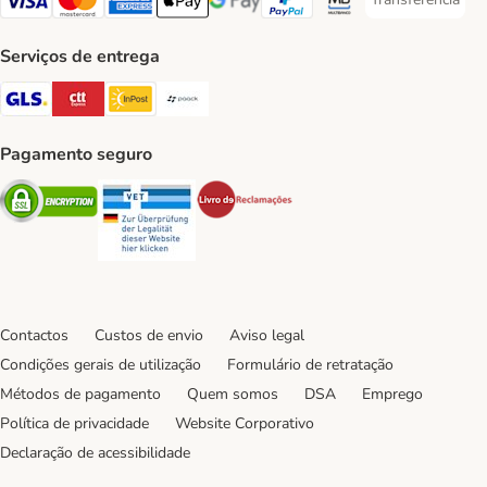
Transferência P
Visa Payment Method
Mastercard Payment Method
American Express Payment Method
Apple Pay Payment Method
Google Pay Payment Method
PayPal Payment Method
Multibanco Payment Met
Serviços de entrega
GLS Shipping Method
CTTExpress Shipping Method
InPost Shipping Method
Paack Shipping Method
Pagamento seguro
Security
Security
Security
Contactos
Custos de envio
Aviso legal
Condições gerais de utilização
Formulário de retratação
Métodos de pagamento
Quem somos
DSA
Emprego
Política de privacidade
Website Corporativo
Declaração de acessibilidade