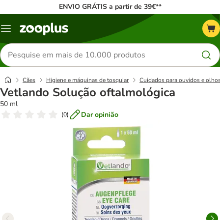
ENVIO GRÁTIS a partir de 39€**
Menu
Pesquisar
produtos
Cães
Higiene e máquinas de tosquiar
Cuidados para ouvidos e olho
Vetlando Solução oftalmológica
50 ml
Dar opinião
(
0
)