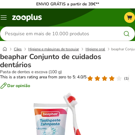
ENVIO GRÁTIS a partir de 39€**
Menu
Pesquisar
produtos
Cães
Higiene e máquinas de tosquiar
Higiene oral
beaphar Conju
beaphar Conjunto de cuidados
dentários
Pasta de dentes e escova (100 g)
This is a stars rating area from zero to 5: 4.0/5
(
1
)
Dar opinião