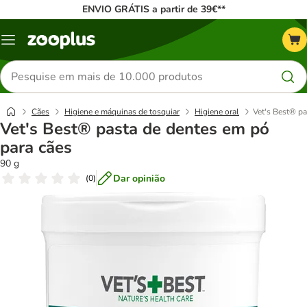
ENVIO GRÁTIS a partir de 39€**
Menu
Pesquisar
produtos
Cães
Higiene e máquinas de tosquiar
Higiene oral
Vet's Best® pa
Vet's Best® pasta de dentes em pó
para cães
90 g
Dar opinião
(
0
)