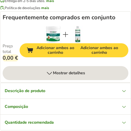
Entrega em 2-5 dias úteis.
mais
Política de devoluções
mais
Frequentemente comprados em conjunto
Preço
Adicionar ambos ao
Adicionar ambos ao
total
carrinho
carrinho
0,00 €
Mostrar detalhes
Descrição de produto
Composição
Quantidade recomendada