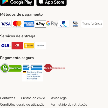
Métodos de pagamento
Transferência
Transferência P
Visa Payment Method
Mastercard Payment Method
American Express Payment Method
Apple Pay Payment Method
Google Pay Payment Method
PayPal Payment Method
Multibanco Payment Met
Serviços de entrega
GLS Shipping Method
CTTExpress Shipping Method
InPost Shipping Method
Paack Shipping Method
Pagamento seguro
Security
Security
Security
Contactos
Custos de envio
Aviso legal
Condições gerais de utilização
Formulário de retratação