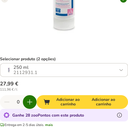
Selecionar produto (2 opções)
250 ml
2112931.1
27,99 €
111,96 € / l
Adicionar ao
Adicionar ao
carrinho
carrinho
Ganhe 28 zooPontos com este produto
Entrega em 2-5 dias úteis.
mais