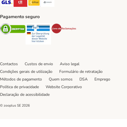
GLS Shipping Method
CTTExpress Shipping Method
InPost Shipping Method
Paack Shipping Method
Pagamento seguro
Security
Security
Security
Contactos
Custos de envio
Aviso legal
Condições gerais de utilização
Formulário de retratação
Métodos de pagamento
Quem somos
DSA
Emprego
Política de privacidade
Website Corporativo
Declaração de acessibilidade
© zooplus SE
2026