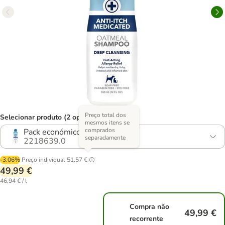
Preço total dos
Selecionar produto (2 opções)
mesmos itens se
comprados
Pack económico: 3 x 355 ml
separadamente
2218639.0
-3.06%
Preço individual
51,57 €
49,99 €
46,94 € / l
Compra não
49,99 €
recorrente