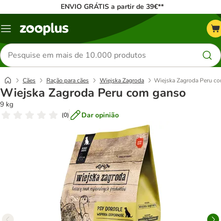
ENVIO GRÁTIS a partir de 39€**
Menu
Pesquisar
produtos
Cães
Ração para cães
Wiejska Zagroda
Wiejska Zagroda Peru c
Wiejska Zagroda Peru com ganso
9 kg
Dar opinião
(
0
)