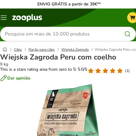
ENVIO GRÁTIS a partir de 39€**
Menu
Pesquisar
produtos
Cães
Ração para cães
Wiejska Zagroda
Wiejska Zagroda Peru c
Wiejska Zagroda Peru com coelho
9 kg
This is a stars rating area from zero to 5: 5.0/5
(
1
)
Dar opinião