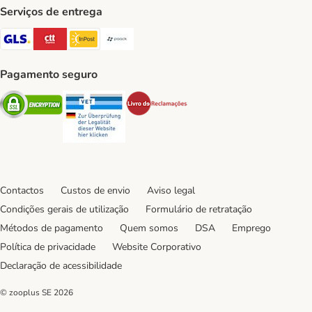
Serviços de entrega
GLS Shipping Method
CTTExpress Shipping Method
InPost Shipping Method
Paack Shipping Method
Pagamento seguro
Security
Security
Security
Contactos
Custos de envio
Aviso legal
Condições gerais de utilização
Formulário de retratação
Métodos de pagamento
Quem somos
DSA
Emprego
Política de privacidade
Website Corporativo
Declaração de acessibilidade
© zooplus SE
2026