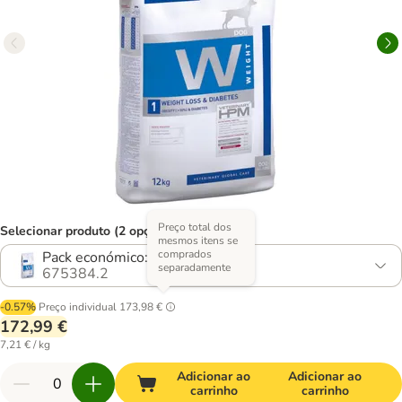
Preço total dos
Selecionar produto (2 opções)
mesmos itens se
comprados
Pack económico: 2 x 12 kg
separadamente
675384.2
-0.57%
Preço individual
173,98 €
172,99 €
7,21 € / kg
Adicionar ao
Adicionar ao
carrinho
carrinho