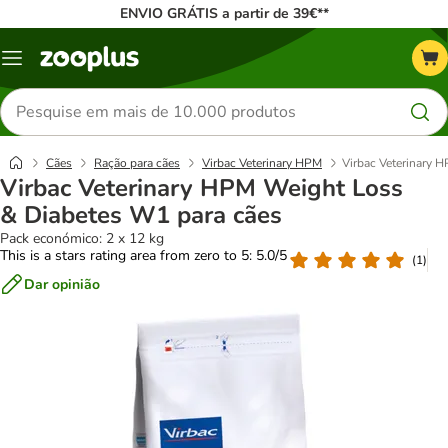
ENVIO GRÁTIS a partir de 39€**
Menu
Pesquisar
produtos
Cães
Ração para cães
Virbac Veterinary HPM
Virbac Veterinary 
Virbac Veterinary HPM Weight Loss
& Diabetes W1 para cães
Pack económico: 2 x 12 kg
This is a stars rating area from zero to 5: 5.0/5
(
1
)
Dar opinião