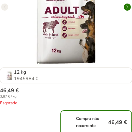
12 kg
1945984.0
46,49 €
3,87 € / kg
Esgotado
Compra não
46,49 €
recorrente