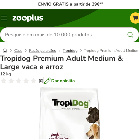
ENVIO GRÁTIS a partir de 39€**
Menu
Pesquisar
produtos
Cães
Ração para cães
Tropidog
Tropidog Premium Adult Medium 
Tropidog Premium Adult Medium &
Large vaca e arroz
12 kg
Dar opinião
(
0
)