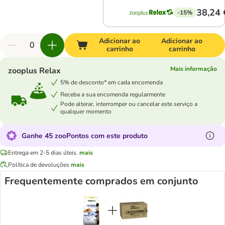
38,24 
-15%
Adicionar ao
Adicionar ao
carrinho
carrinho
Mais informação
zooplus Relax
5% de desconto* em cada encomenda
Receba a sua encomenda regularmente
Pode alterar, interromper ou cancelar este serviço a
qualquer momento
Ganhe 45 zooPontos com este produto
Entrega em 2-5 dias úteis.
mais
Política de devoluções
mais
Frequentemente comprados em conjunto