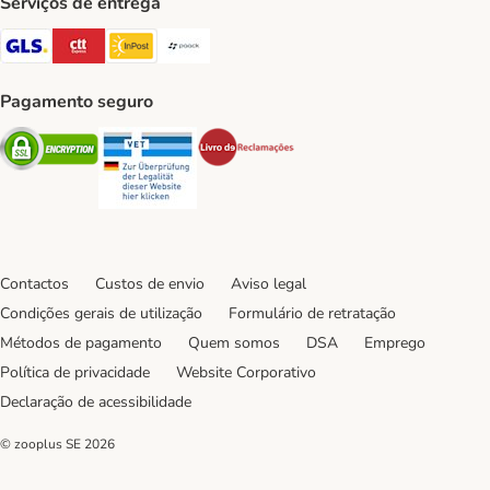
Serviços de entrega
GLS Shipping Method
CTTExpress Shipping Method
InPost Shipping Method
Paack Shipping Method
Pagamento seguro
Security
Security
Security
Contactos
Custos de envio
Aviso legal
Condições gerais de utilização
Formulário de retratação
Métodos de pagamento
Quem somos
DSA
Emprego
Política de privacidade
Website Corporativo
Declaração de acessibilidade
© zooplus SE
2026