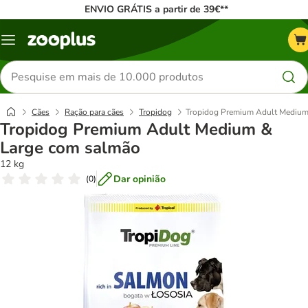
ENVIO GRÁTIS a partir de 39€**
Menu
Pesquisar
produtos
Cães
Ração para cães
Tropidog
Tropidog Premium Adult Medium
Tropidog Premium Adult Medium &
Large com salmão
12 kg
Dar opinião
(
0
)