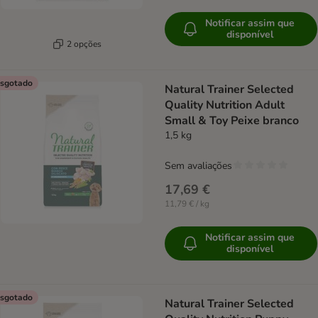
Notificar assim que
disponível
2 opções
sgotado
Natural Trainer Selected
Quality Nutrition Adult
Small & Toy Peixe branco
1,5 kg
Sem avaliações
17,69 €
11,79 € / kg
Notificar assim que
disponível
sgotado
Natural Trainer Selected