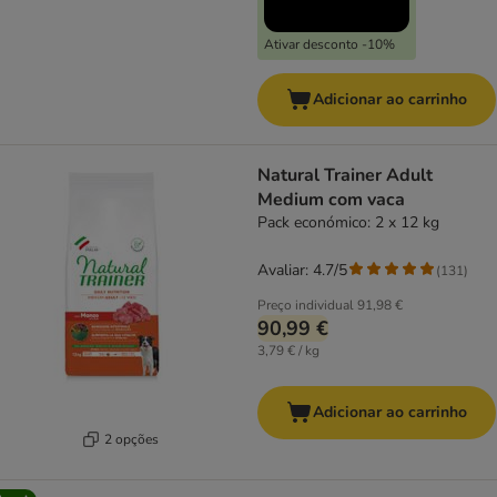
Ativar desconto -10%
Adicionar ao carrinho
Natural Trainer Adult
Medium com vaca
Pack económico: 2 x 12 kg
Avaliar: 4.7/5
(
131
)
Preço individual
91,98 €
90,99 €
3,79 € / kg
Adicionar ao carrinho
2 opções