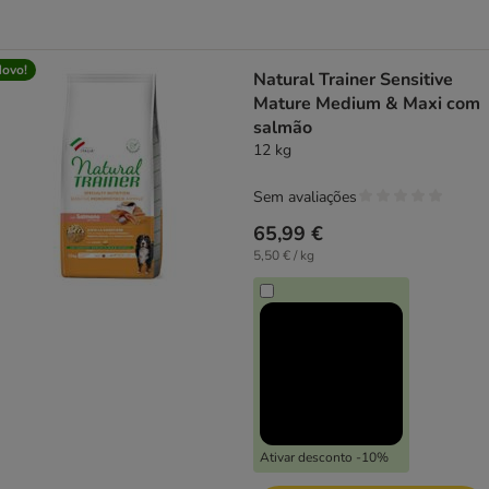
ovo!
Natural Trainer Sensitive
Mature Medium & Maxi com
salmão
12 kg
Sem avaliações
65,99 €
5,50 € / kg
Ativar desconto -10%