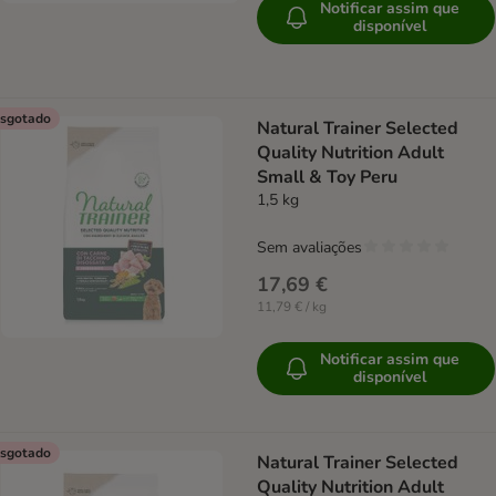
Notificar assim que
disponível
sgotado
Natural Trainer Selected
Quality Nutrition Adult
Small & Toy Peru
1,5 kg
Sem avaliações
17,69 €
11,79 € / kg
Notificar assim que
disponível
sgotado
Natural Trainer Selected
Quality Nutrition Adult