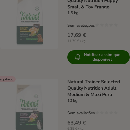
Quality Nutrition Puppy
Small & Toy Frango
1,5 kg
Sem avaliações
17,69 €
11,79 € / kg
Notificar assim que
disponível
sgotado
Natural Trainer Selected
Quality Nutrition Adult
Medium & Maxi Peru
10 kg
Sem avaliações
63,49 €
6,35 € / kg