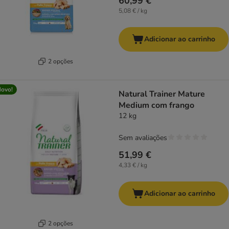
60,99 €
5,08 € / kg
Adicionar ao carrinho
2 opções
ovo!
Natural Trainer Mature
Medium com frango
12 kg
Sem avaliações
51,99 €
4,33 € / kg
Adicionar ao carrinho
2 opções