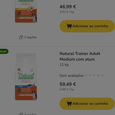
46,99 €
3,92 € / kg
Adicionar ao carrinho
2 opções
ovo!
Natural Trainer Adult
Medium com atum
12 kg
Sem avaliações
59,49 €
4,96 € / kg
Adicionar ao carrinho
2 opções