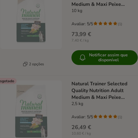
Medium & Maxi Peixe
branco
10 kg
Avaliar: 5/5
(
1
)
73,99 €
7,40 € / kg
Notificar assim que
disponível
2 opções
sgotado
Natural Trainer Selected
Quality Nutrition Adult
Medium & Maxi Peixe
branco
2,5 kg
Avaliar: 5/5
(
1
)
26,49 €
10,60 € / kg