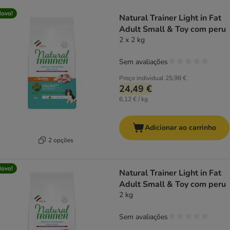
product items have been changed
ovo!
Natural Trainer Light in Fat
Adult Small & Toy com peru
2 x 2 kg
Sem avaliações
Preço individual
25,98 €
24,49 €
6,12 € / kg
Adicionar ao carrinho
2 opções
ovo!
Natural Trainer Light in Fat
Adult Small & Toy com peru
2 kg
Sem avaliações