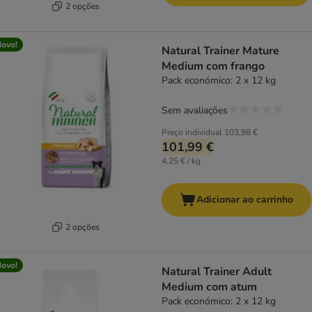
2 opções
ovo!
Natural Trainer Mature
Medium com frango
Pack económico: 2 x 12 kg
Sem avaliações
Preço individual
103,98 €
101,99 €
4,25 € / kg
Adicionar ao carrinho
2 opções
ovo!
Natural Trainer Adult
Medium com atum
Pack económico: 2 x 12 kg