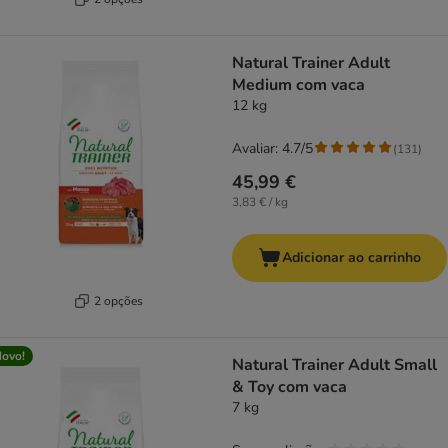
Natural Trainer Adult
Medium com vaca
12 kg
Avaliar: 4.7/5
(
131
)
45,99 €
3,83 € / kg
Adicionar ao carrinho
2 opções
ovo!
Natural Trainer Adult Small
& Toy com vaca
7 kg