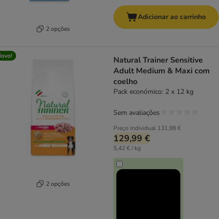
Adicionar ao carrinho
2 opções
ovo!
Natural Trainer Sensitive
Adult Medium & Maxi com
coelho
Pack económico: 2 x 12 kg
Sem avaliações
Preço individual
131,98 €
129,99 €
5,42 € / kg
2 opções