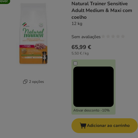
ovo!
Natural Trainer Sensitive
Adult Medium & Maxi com
coelho
12 kg
Sem avaliações
65,99 €
5,50 € / kg
2 opções
Ativar desconto -10%
Adicionar ao carrinho