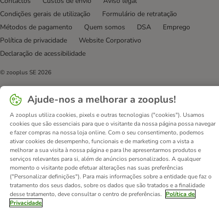
Contactos
Custos de envio
Aviso legal
Condições gerais de utilização
Formulário de retratação
Métodos de pagamento
Quem somos
DSA
Emprego
Política de privacidade
Website Corporativo
Declaração de acessibilidade
© zooplus SE
2026
Ajude-nos a melhorar a zooplus!
A zooplus utiliza cookies, pixels e outras tecnologias ("cookies"). Usamos
cookies que são essenciais para que o visitante da nossa página possa navegar
e fazer compras na nossa loja online. Com o seu consentimento, podemos
ativar cookies de desempenho, funcionais e de marketing com a vista a
melhorar a sua visita à nossa página e para lhe apresentarmos produtos e
serviços relevantes para si, além de anúncios personalizados. A qualquer
momento o visitante pode efetuar alterações nas suas preferências
("Personalizar definições"). Para mais informações sobre a entidade que faz o
tratamento dos seus dados, sobre os dados que são tratados e a finalidade
desse tratamento, deve consultar o centro de preferências.
Política de
Privacidade