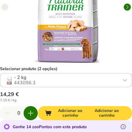
Selecionar produto (2 opções)
- 2 kg
443096.3
14,29 €
7,15 € / kg
Adicionar ao
Adicionar ao
carrinho
carrinho
Ganhe 14 zooPontos com este produto