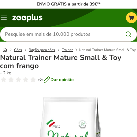
ENVIO GRÁTIS a partir de 39€**
Menu
Pesquisar
produtos
Cães
Ração para cães
Trainer
Natural Trainer Mature Small & Toy
Natural Trainer Mature Small & Toy
com frango
- 2 kg
Dar opinião
(
0
)