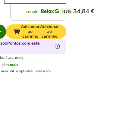
34,84 €
-15%
Adicionar
Adicionar
ao
ao
carrinho
carrinho
 zooPontos com este
as úteis.
mais
luções
mais
cluem IVA
Se aplicável, acrescem