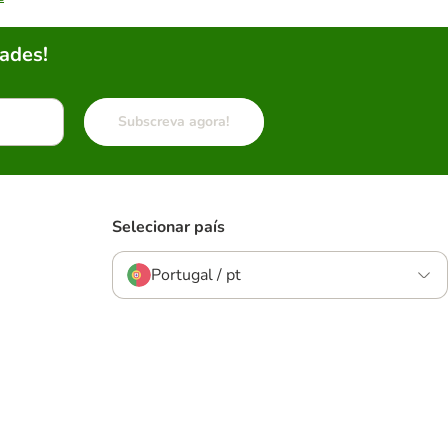
ades!
Subscreva agora!
Selecionar país
Portugal / pt