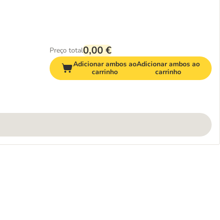
0,00 €
Preço total
Adicionar ambos ao
Adicionar ambos ao
carrinho
carrinho