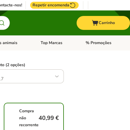
ntacte-nos!
Repetir encomenda
Carrinho
s animais
Top Marcas
% Promoções
ores
nu de categoria: Pássaros
Abrir menu de categoria: Outros animais
Abrir menu de categoria: T
to (2 opções)
.7
Compra
40,99 €
não
recorrente