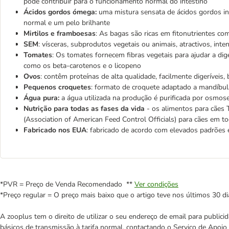
pode contribuir para o funcionamento normal do intestino
Ácidos gordos ómega:
uma mistura sensata de ácidos gordos in
normal e um pelo brilhante
Mirtilos e framboesas
: As bagas são ricas em fitonutrientes co
SEM
: vísceras, subprodutos vegetais ou animais, atractivos, inte
Tomates
: Os tomates fornecem fibras vegetais para ajudar a di
como os beta-carotenos e o licopeno
Ovos
: contêm proteínas de alta qualidade, facilmente digeríveis
Pequenos croquetes
: formato de croquete adaptado a mandíbula
Água pura:
a água utilizada na produção é purificada por osmo
Nutrição para todas as fases da vida
- os alimentos para cães 
(Association of American Feed Control Officials) para cães em to
Fabricado nos EUA
: fabricado de acordo com elevados padrões e
*PVR = Preço de Venda Recomendado **
Ver condições
*Preço regular = O preço mais baixo que o artigo teve nos últimos 30 di
A zooplus tem o direito de utilizar o seu endereço de email para publi
básicos de transmissão à tarifa normal, contactando o Serviço de Apoi