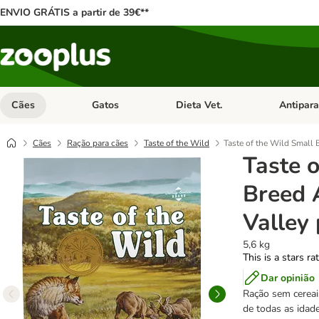
ENVIO GRÁTIS a partir de 39€**
Cães
Gatos
Dieta Vet.
Antipara
Abrir menu de categoria: Cães
Abrir menu de categoria: Gatos
Abrir menu 
Cães
Ração para cães
Taste of the Wild
Taste of the Wild Small 
Taste 
Breed 
Valley
5,6 kg
This is a stars ra
Dar opinião
Ração sem cereai
de todas as idad