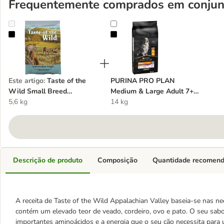
Frequentemente comprados em conjun
Taste of the Wild Small Breed Appalachian Valley para cães
PURINA PRO PLAN Medium & Larg
Este artigo
:
Taste of the
PURINA PRO PLAN
Wild Small Breed
Medium & Large Adult 7+
Appalachian Valley para
5,6 kg
Age Defence
14 kg
cães
Descrição de produto
Composição
Quantidade recomen
A receita de Taste of the Wild Appalachian Valley baseia-se nas ne
contém um elevado teor de veado, cordeiro, ovo e pato. O seu sab
importantes aminoácidos e a energia que o seu cão necessita para 