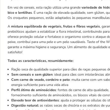
Em vez de cereais, esta ração utiliza uma grande
variedade de hidr
bico e lentilhas
. É uma ração de elevada qualidade, sem glúten, que
Os croquetes pequenos, estão adaptados às pequenas mandíbulas, s
A
mistura equilibrada de vegetais, frutas e fibras vegetais
, gara
prebióticos ajudam a estabilizar a flora intestinal, contribuindo pa
oferece proteção celular e fortalece o organismo contra o ataque d
peixe, contribui para uma pele e um pelo saudáveis. Taste of the 
garante a máxima higiene e segurança. Um alimento de qualidade eq
satisfeito!
Todas as características, resumidamente:
Ração seca de qualidade superior para cães de raças pequenas d
Sem cereais e sem glúten
: ideal para cães com intolerâncias al
Com carne de veado, cordeiro e pato
: muita carne com um sabor
energia suficiente para uma vida ativa
Perfil ótimo de aminoácidos
: fontes de carne de alta qualidade
fornecimento suficiente de aminoácidos, os blocos vitais de con
Elevado teor de antioxidantes
: ajuda a proteger as células do s
Digestão natural:
as raízes secas de chicória e os extratos de yuc