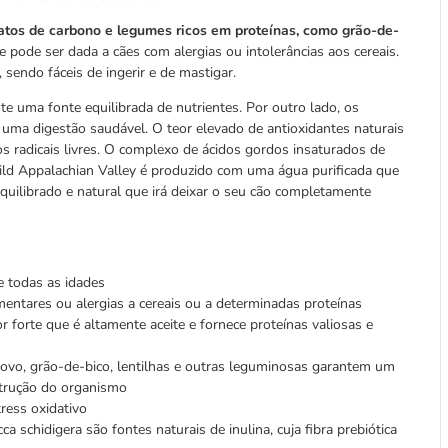
atos de carbono e legumes ricos em proteínas, como grão-de-
 pode ser dada a cães com alergias ou intolerâncias aos cereais.
endo fáceis de ingerir e de mastigar.
nte uma fonte equilibrada de nutrientes. Por outro lado, os
ra uma digestão saudável. O teor elevado de antioxidantes naturais
os radicais livres. O complexo de ácidos gordos insaturados de
Wild Appalachian Valley é produzido com uma água purificada que
uilibrado e natural que irá deixar o seu cão completamente
e todas as idades
imentares ou alergias a cereais ou a determinadas proteínas
 forte que é altamente aceite e fornece proteínas valiosas e
, ovo, grão-de-bico, lentilhas e outras leguminosas garantem um
strução do organismo
tress oxidativo
ca schidigera são fontes naturais de inulina, cuja fibra prebiótica