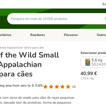
Co
Pesquisar
produtos
sitários
Roedores
Pássaros
Outro
de categoria: Dieta Vet.
Abrir menu de categoria: Antiparasitários
Abrir menu de categoria: Roed
Abrir me
Breed Appalachian Valley para cães
of the Wild Small
Selecionar produ
5,6 kg
Appalachian
552420
 para cães
40,99 €
7,32 € / kg
ting area from zero to 5: 5.0/5
(
1
)
s com carne de veado para cães de raças pequenas
es, elevado teor de proteínas, forma de pequenos