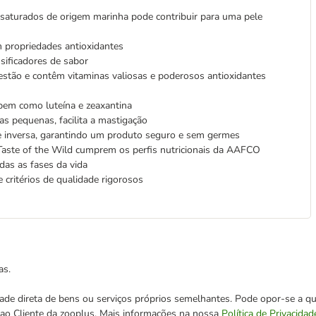
saturados de origem marinha pode contribuir para uma pele
m propriedades antioxidantes
nsificadores de sabor
gestão e contêm vitaminas valiosas e poderosos antioxidantes
, bem como luteína e zeaxantina
s pequenas, facilita a mastigação
se inversa, garantindo um produto seguro e sem germes
Taste of the Wild cumprem os perfis nutricionais da AAFCO
das as fases da vida
 critérios de qualidade rigorosos
as.
cidade direta de bens ou serviços próprios semelhantes. Pode opor-se a
o ao Cliente da zooplus. Mais informações na nossa
Política de Privacidad