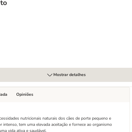
to
e Adult 7+ Age Defence
Mostrar detalhes
dada
Opiniões
cessidades nutricionais naturais dos cães de porte pequeno e
or intenso, tem uma elevada aceitação e fornece ao organismo
uma vida ativa e saudável.