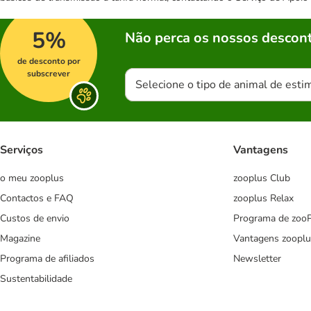
5%
Não perca os nossos descont
de desconto por
subscrever
Selecione o tipo de animal de esti
Serviços
Vantagens
o meu zooplus
zooplus Club
Contactos e FAQ
zooplus Relax
Custos de envio
Programa de zoo
Magazine
Vantagens zooplu
Programa de afiliados
Newsletter
Sustentabilidade