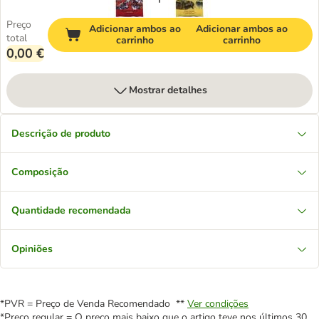
Preço
Adicionar ambos ao
Adicionar ambos ao
total
carrinho
carrinho
0,00 €
Mostrar detalhes
Descrição de produto
Composição
Quantidade recomendada
Opiniões
*PVR = Preço de Venda Recomendado **
Ver condições
*Preço regular = O preço mais baixo que o artigo teve nos últimos 30