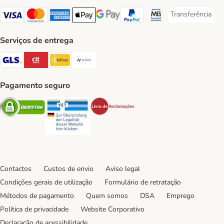
Transferência
Transferência P
Visa Payment Method
Mastercard Payment Method
American Express Payment Method
Apple Pay Payment Method
Google Pay Payment Method
PayPal Payment Method
Multibanco Payment Met
Serviços de entrega
GLS Shipping Method
CTTExpress Shipping Method
InPost Shipping Method
Paack Shipping Method
Pagamento seguro
Security
Security
Security
Contactos
Custos de envio
Aviso legal
Condições gerais de utilização
Formulário de retratação
Métodos de pagamento
Quem somos
DSA
Emprego
Política de privacidade
Website Corporativo
Declaração de acessibilidade