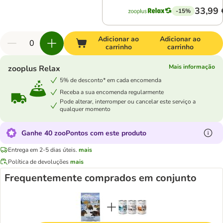
33,99 
-15%
Adicionar ao
Adicionar ao
carrinho
carrinho
Mais informação
zooplus Relax
5% de desconto* em cada encomenda
Receba a sua encomenda regularmente
Pode alterar, interromper ou cancelar este serviço a
qualquer momento
Ganhe 40 zooPontos com este produto
Entrega em 2-5 dias úteis.
mais
Política de devoluções
mais
Frequentemente comprados em conjunto