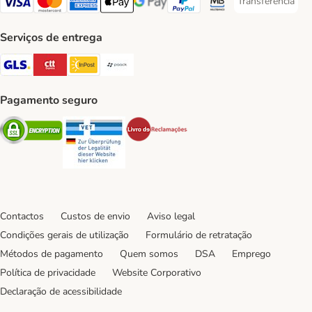
Transferência
Transferência P
Visa Payment Method
Mastercard Payment Method
American Express Payment Method
Apple Pay Payment Method
Google Pay Payment Method
PayPal Payment Method
Multibanco Payment Met
Serviços de entrega
GLS Shipping Method
CTTExpress Shipping Method
InPost Shipping Method
Paack Shipping Method
Pagamento seguro
Security
Security
Security
Contactos
Custos de envio
Aviso legal
Condições gerais de utilização
Formulário de retratação
Métodos de pagamento
Quem somos
DSA
Emprego
Política de privacidade
Website Corporativo
Declaração de acessibilidade