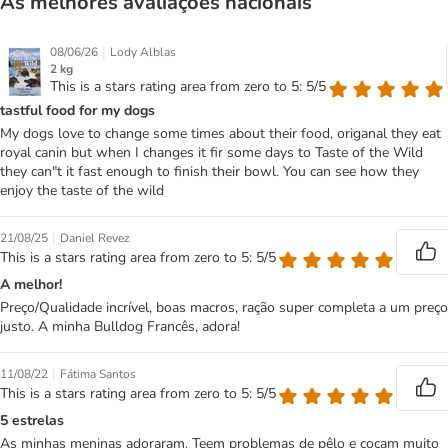
As melhores avaliações nacionais
|
08/06/26
Lody Alblas
2 kg
This is a stars rating area from zero to 5: 5/5
tastful food for my dogs
My dogs love to change some times about their food, origanal they eat
royal canin but when I changes it fir some days to Taste of the Wild
they can"t it fast enough to finish their bowl. You can see how they
enjoy the taste of the wild
|
21/08/25
Daniel Revez
This is a stars rating area from zero to 5: 5/5
A melhor!
Preço/Qualidade incrível, boas macros, ração super completa a um preço
justo. A minha Bulldog Francês, adora!
|
11/08/22
Fátima Santos
This is a stars rating area from zero to 5: 5/5
5 estrelas
As minhas meninas adoraram. Teem problemas de pêlo e cocam muito