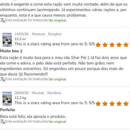
ainda é exigente e come esta ração sem muita vontade, além de que os
olhinhos continuam lacrimejando. Já experimentou várias rações e, por
enquanto, esta é a que causa menos problemas.
Esta avaliação foi traduzida.
Ver original
|
|
14/05/26
Милена
Bulgária
12,2 кг
This is a stars rating area from zero to 5: 5/5
Muito boa :)
Esta ração é muito boa para o meu cão Shar Pei :) Já faz dois anos que
ele come e adora, o pelo dele está perfeito. Não tem grãos nem
ingredientes estranhos. Só engordou um pouco porque dou mais do
que devia :))) Recomendo!!!
Esta avaliação foi traduzida.
Ver original
|
|
28/04/26
Niculae
Romênia
12,2 kg
This is a stars rating area from zero to 5: 5/5
Perfeito
Bela está feliz, ela aprecia o produto.
Esta avaliação foi traduzida.
Ver original