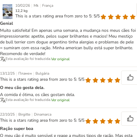
|
|
10/02/26
Mk
França
12,2 kg
This is a stars rating area from zero to 5: 5/5
Genial
Muito satisfeita! Em apenas uma semana, a mudança nos meus cães foi
impressionante: apetite, pelos super brilhantes e macios! Meu mestiço
de bull terrier com dogue argentino tinha alergias e problemas de pele
= sumiram com essa ração. Minha american bully está super brilhante.
Recomendo de verdade!
Esta avaliação foi traduzida.
Ver original
|
|
13/12/25
Пламен
Bulgária
This is a stars rating area from zero to 5: 5/5
O meu cão gosta dela.
A comida é ótima, os cães gostam dela.
Esta avaliação foi traduzida.
Ver original
|
|
22/10/25
Birgitte
Dinamarca
This is a stars rating area from zero to 5: 5/5
Ração super boa
O meu cão é muito sensível e reage a muitos tipos de ração. Mas esta