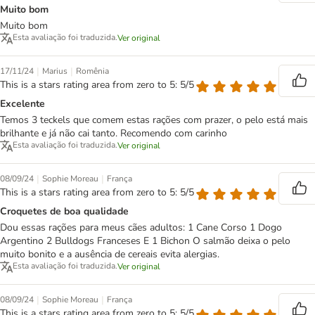
Muito bom
Muito bom
Esta avaliação foi traduzida.
Ver original
|
|
17/11/24
Marius
Romênia
This is a stars rating area from zero to 5: 5/5
Excelente
Temos 3 teckels que comem estas rações com prazer, o pelo está mais
brilhante e já não cai tanto. Recomendo com carinho
Esta avaliação foi traduzida.
Ver original
|
|
08/09/24
Sophie Moreau
França
This is a stars rating area from zero to 5: 5/5
Croquetes de boa qualidade
Dou essas rações para meus cães adultos: 1 Cane Corso 1 Dogo
Argentino 2 Bulldogs Franceses E 1 Bichon O salmão deixa o pelo
muito bonito e a ausência de cereais evita alergias.
Esta avaliação foi traduzida.
Ver original
|
|
08/09/24
Sophie Moreau
França
This is a stars rating area from zero to 5: 5/5