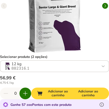
Selecionar produto (2 opções)
12 kg
882316.1
56,99 €
4,75 € / kg
Adicionar ao
Adicionar ao
carrinho
carrinho
Ganhe 57 zooPontos com este produto