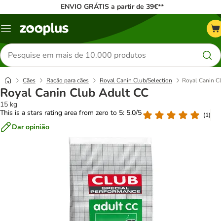
ENVIO GRÁTIS a partir de 39€**
Menu
Pesquisar
produtos
Cães
Ração para cães
Royal Canin Club/Selection
Royal Canin C
Royal Canin Club Adult CC
15 kg
This is a stars rating area from zero to 5: 5.0/5
(
1
)
Dar opinião