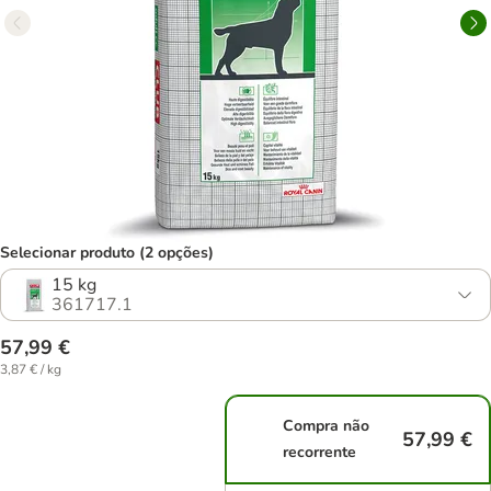
Selecionar produto (2 opções)
15 kg
361717.1
57,99 €
3,87 € / kg
Compra não
57,99 €
recorrente