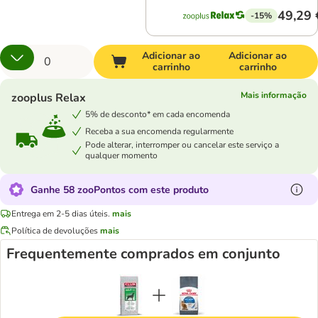
49,29 
-15%
Adicionar ao
Adicionar ao
carrinho
carrinho
Mais informação
zooplus Relax
5% de desconto* em cada encomenda
Receba a sua encomenda regularmente
Pode alterar, interromper ou cancelar este serviço a
qualquer momento
Ganhe 58 zooPontos com este produto
Entrega em 2-5 dias úteis.
mais
Política de devoluções
mais
Frequentemente comprados em conjunto