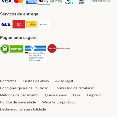
Transferência
Transferência P
Visa Payment Method
Mastercard Payment Method
American Express Payment Method
Apple Pay Payment Method
Google Pay Payment Method
PayPal Payment Method
Multibanco Payment Met
Serviços de entrega
GLS Shipping Method
CTTExpress Shipping Method
InPost Shipping Method
Paack Shipping Method
Pagamento seguro
Security
Security
Security
Contactos
Custos de envio
Aviso legal
Condições gerais de utilização
Formulário de retratação
Métodos de pagamento
Quem somos
DSA
Emprego
Política de privacidade
Website Corporativo
Declaração de acessibilidade