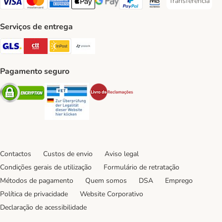
Transferência
Transferência P
Visa Payment Method
Mastercard Payment Method
American Express Payment Method
Apple Pay Payment Method
Google Pay Payment Method
PayPal Payment Method
Multibanco Payment Met
Serviços de entrega
GLS Shipping Method
CTTExpress Shipping Method
InPost Shipping Method
Paack Shipping Method
Pagamento seguro
Security
Security
Security
Contactos
Custos de envio
Aviso legal
Condições gerais de utilização
Formulário de retratação
Métodos de pagamento
Quem somos
DSA
Emprego
Política de privacidade
Website Corporativo
Declaração de acessibilidade