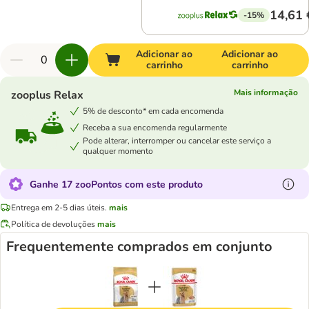
14,61 
-15%
Adicionar ao
Adicionar ao
carrinho
carrinho
Mais informação
zooplus Relax
5% de desconto* em cada encomenda
Receba a sua encomenda regularmente
Pode alterar, interromper ou cancelar este serviço a
qualquer momento
Ganhe 17 zooPontos com este produto
Entrega em 2-5 dias úteis.
mais
Política de devoluções
mais
Frequentemente comprados em conjunto