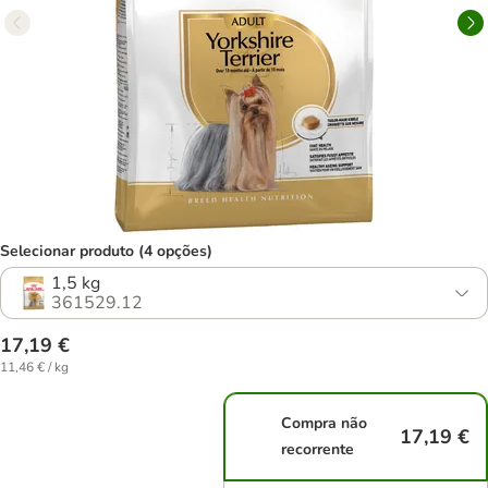
Selecionar produto (4 opções)
1,5 kg
361529.12
17,19 €
11,46 € / kg
Compra não
17,19 €
recorrente