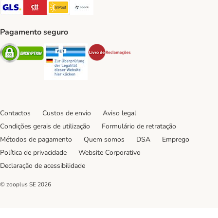
GLS Shipping Method
CTTExpress Shipping Method
InPost Shipping Method
Paack Shipping Method
Pagamento seguro
Security
Security
Security
Contactos
Custos de envio
Aviso legal
Condições gerais de utilização
Formulário de retratação
Métodos de pagamento
Quem somos
DSA
Emprego
Política de privacidade
Website Corporativo
Declaração de acessibilidade
© zooplus SE
2026