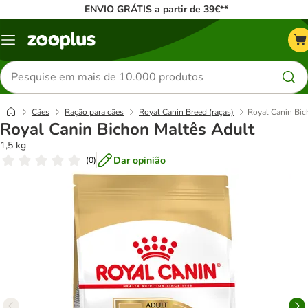
ENVIO GRÁTIS a partir de 39€**
Menu
Pesquisar
produtos
Cães
Ração para cães
Royal Canin Breed (raças)
Royal Canin Bic
Royal Canin Bichon Maltês Adult
1,5 kg
Dar opinião
(
0
)