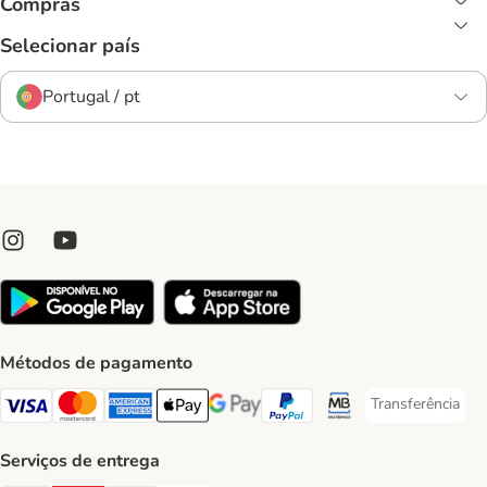
Compras
Selecionar país
Portugal / pt
Métodos de pagamento
Transferência
Transferência P
Visa Payment Method
Mastercard Payment Method
American Express Payment Method
Apple Pay Payment Method
Google Pay Payment Method
PayPal Payment Method
Multibanco Payment Met
Serviços de entrega