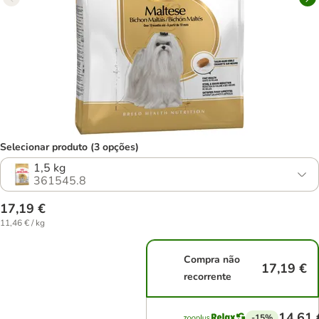
Selecionar produto (3 opções)
1,5 kg
361545.8
17,19 €
11,46 € / kg
Compra não
17,19 €
recorrente
14,61 
-15%