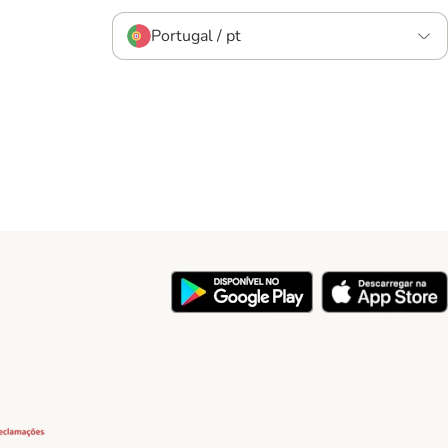
Portugal / pt
y
Security