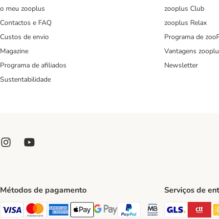
o meu zooplus
zooplus Club
Contactos e FAQ
zooplus Relax
Custos de envio
Programa de zoo
Magazine
Vantagens zooplu
Programa de afiliados
Newsletter
Sustentabilidade
Métodos de pagamento
Serviços de en
GLS Ship
CT
Visa Payment Method
Mastercard Payment Method
American Express Payment Method
Apple Pay Payment Method
Google Pay Payment Method
PayPal Payment Method
Multibanco Payment Met