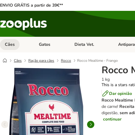
ENVIO GRÁTIS a partir de 39€**
Cães
Gatos
Dieta Vet.
Antipara
Abrir menu de categoria: Cães
Abrir menu de categoria: Gatos
Abrir menu 
Cães
Ração para cães
Rocco
Rocco Mealtime - Frango
Rocco 
1 kg
This is a stars ra
Dar opinião
Rocco Mealtime 
de carne!
Receita
digestão,
sem adi
continuar