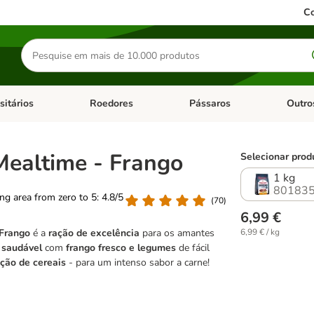
Co
Pesquisar
produtos
sitários
Roedores
Pássaros
Outro
de categoria: Dieta Vet.
Abrir menu de categoria: Antiparasitários
Abrir menu de categoria: Roed
Abrir me
Mealtime - Frango
Selecionar prod
1 kg
801835
ting area from zero to 5: 4.8/5
(
70
)
6,99 €
Frango
é a
ração de excelência
para os amantes
6,99 € / kg
 saudável
com
frango fresco e legumes
de fácil
ção de cereais
- para um intenso sabor a carne!