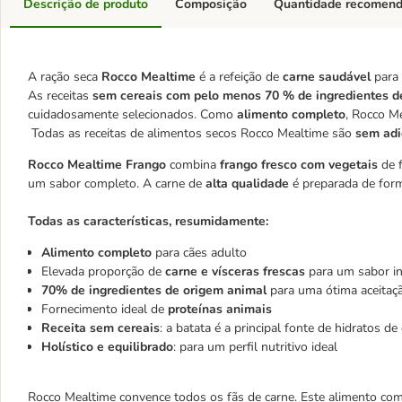
Descrição de produto
Composição
Quantidade recomen
A ração seca
Rocco Mealtime
é a refeição de
carne saudável
para
As receitas
sem cereais com pelo menos 70 % de ingredientes d
cuidadosamente selecionados. Como
alimento completo
, Rocco M
Todas as receitas de alimentos secos Rocco Mealtime são
sem adi
Rocco Mealtime Frango
combina
frango fresco com vegetais
de f
um sabor completo. A carne de
alta qualidade
é preparada de for
Todas as características, resumidamente:
Alimento completo
para cães adulto
Elevada proporção de
carne e vísceras frescas
para um sabor in
70% de ingredientes de origem animal
para uma ótima aceitaç
Fornecimento ideal de
proteínas animais
Receita sem cereais
: a batata é a principal fonte de hidratos d
Holístico e equilibrado
: para um perfil nutritivo ideal
Rocco Mealtime convence todos os fãs de carne. Este alimento comp