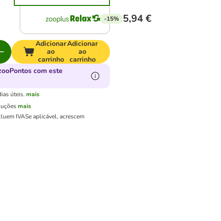
5,94 €
-15%
Adicionar
Adicionar
ao
ao
carrinho
carrinho
zooPontos com este
ias úteis.
mais
luções
mais
cluem IVA
Se aplicável, acrescem