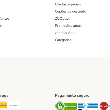
Ofertas especiais
Cupões de desconto
Pontos
ZOOutlet
s
Promoções atuais
zooplus App
Categorias
trega
Pagamento seguro
ping Method
TExpress Shipping Method
InPost Shipping Method
Paack Shipping Method
Security
Securit
hod