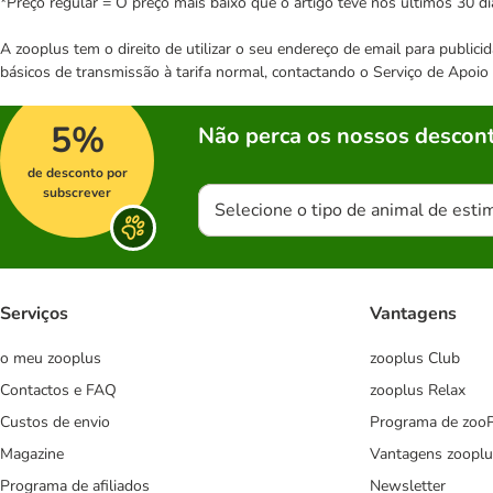
*Preço regular = O preço mais baixo que o artigo teve nos últimos 30 di
A zooplus tem o direito de utilizar o seu endereço de email para publi
básicos de transmissão à tarifa normal, contactando o Serviço de Apoi
5%
Não perca os nossos descont
de desconto por
subscrever
Selecione o tipo de animal de esti
Serviços
Vantagens
o meu zooplus
zooplus Club
Contactos e FAQ
zooplus Relax
Custos de envio
Programa de zoo
Magazine
Vantagens zooplu
Programa de afiliados
Newsletter