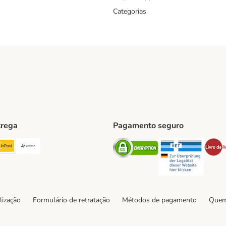
Categorias
trega
Pagamento seguro
ping Method
TExpress Shipping Method
InPost Shipping Method
Paack Shipping Method
Security
Securit
hod
lização
Formulário de retratação
Métodos de pagamento
Quem