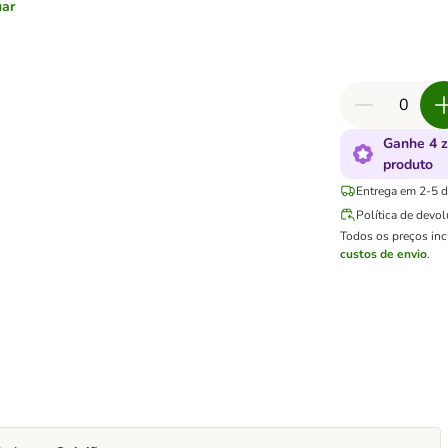
uar
Ganhe 4 
produto
Entrega em 2-5 di
Política de devo
Todos os preços in
custos de envio
.