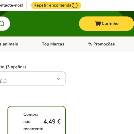
ntacte-nos!
Repetir encomenda
Carrinho
s animais
Top Marcas
% Promoções
ores
nu de categoria: Pássaros
Abrir menu de categoria: Outros animais
Abrir menu de categoria: T
to (3 opções)
6.3
Compra
4,49 €
não
recorrente