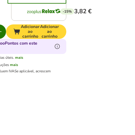
3,82 €
-15%
Adicionar
Adicionar
ao
ao
carrinho
carrinho
zooPontos com este
as úteis.
mais
luções
mais
cluem IVA
Se aplicável, acrescem