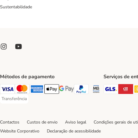
Sustentabilidade
Métodos de pagamento
Serviços de en
GLS Ship
CT
Visa Payment Method
Mastercard Payment Method
American Express Payment Method
Apple Pay Payment Method
Google Pay Payment Method
PayPal Payment Method
Multibanco Payment Met
Transferência
Transferência Payment Method
Contactos
Custos de envio
Aviso legal
Condições gerais de uti
Website Corporativo
Declaração de acessibilidade