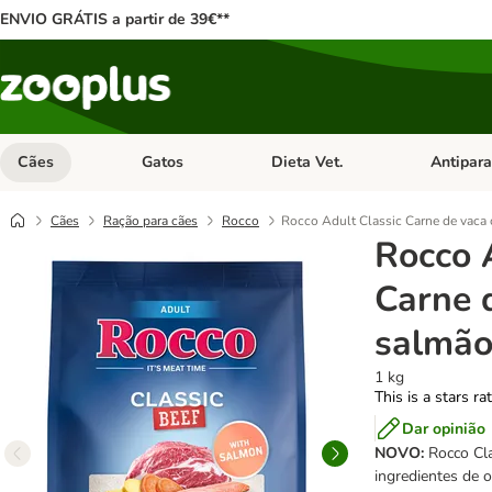
ENVIO GRÁTIS a partir de 39€**
Cães
Gatos
Dieta Vet.
Antipara
Abrir menu de categoria: Cães
Abrir menu de categoria: Gatos
Abrir menu 
Cães
Ração para cães
Rocco
Rocco Adult Classic Carne de vaca
Rocco 
Carne 
salmã
1 kg
This is a stars ra
Dar opinião
NOVO:
Rocco Cla
ingredientes de o