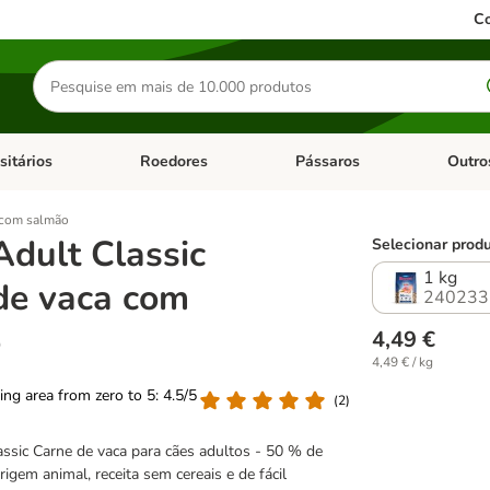
Co
Pesquisar
produtos
sitários
Roedores
Pássaros
Outro
de categoria: Dieta Vet.
Abrir menu de categoria: Antiparasitários
Abrir menu de categoria: Roed
Abrir me
 com salmão
Adult Classic
Selecionar produ
1 kg
de vaca com
240233
o
4,49 €
4,49 € / kg
ting area from zero to 5: 4.5/5
(
2
)
ssic Carne de vaca para cães adultos - 50 % de
rigem animal, receita sem cereais e de fácil