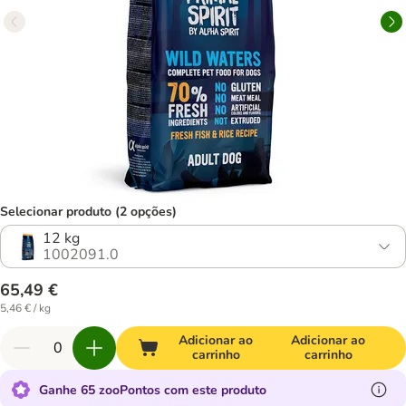
Selecionar produto (2 opções)
12 kg
1002091.0
65,49 €
5,46 € / kg
Adicionar ao
Adicionar ao
carrinho
carrinho
Ganhe 65 zooPontos com este produto