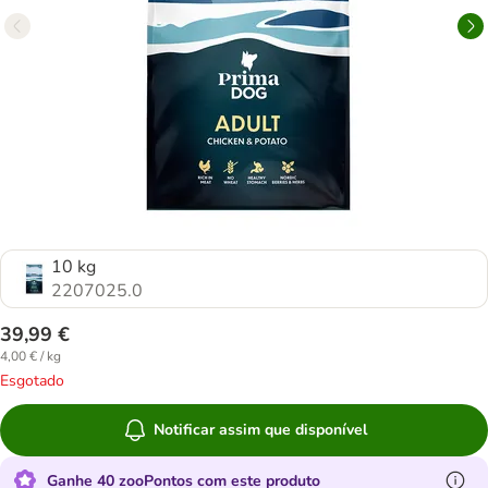
10 kg
2207025.0
39,99 €
4,00 € / kg
Esgotado
Notificar assim que disponível
Ganhe 40 zooPontos com este produto