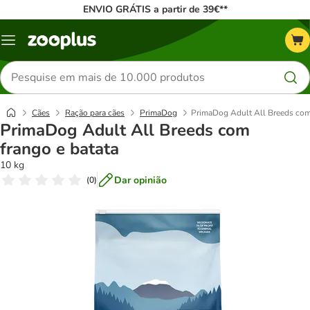
ENVIO GRÁTIS a partir de 39€**
Menu
Pesquisar
produtos
Cães
Ração para cães
PrimaDog
PrimaDog Adult All Breeds com 
PrimaDog Adult All Breeds com
frango e batata
10 kg
Dar opinião
(
0
)