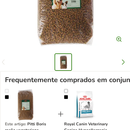
Frequentemente comprados em conjun
Pitti Boris ração vegetariana
Royal Canin Veterinary Canine Hyp
Este artigo
:
Pitti Boris
Royal Canin Veterinary