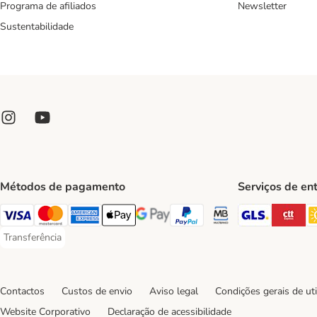
Programa de afiliados
Newsletter
Sustentabilidade
Métodos de pagamento
Serviços de en
GLS Ship
CT
Visa Payment Method
Mastercard Payment Method
American Express Payment Method
Apple Pay Payment Method
Google Pay Payment Method
PayPal Payment Method
Multibanco Payment Met
Transferência
Transferência Payment Method
Contactos
Custos de envio
Aviso legal
Condições gerais de uti
Website Corporativo
Declaração de acessibilidade