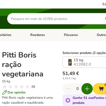
Co
Pesquisar
produtos
sitários
Roedores
Pássaros
Outro
de categoria: Dieta Vet.
Abrir menu de categoria: Antiparasitários
Abrir menu de categoria: Roed
Abrir me
Pitti Boris
Selecionar produto (2 opçõe
15 kg
ração
413982.0
vegetariana
51,49 €
3,43 € / kg
15 kg
A
(
0
)
Dar opinião
Pitti Boris ração vegetariana é uma
Ganhe 51 zooPontos 
ração saudável e equilibrada.
produto