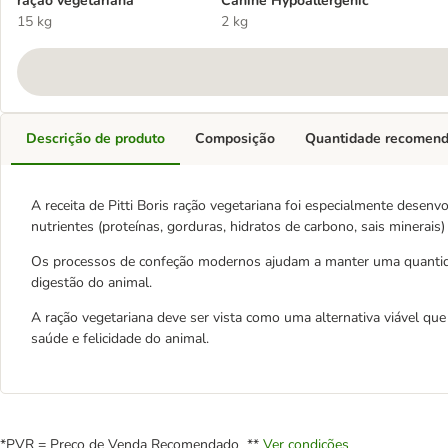
ração vegetariana
Canine Hypoallergenic
15 kg
2 kg
Descrição de produto
Composição
Quantidade recomen
A receita de Pitti Boris ração vegetariana foi especialmente desenvo
nutrientes (proteínas, gorduras, hidratos de carbono, sais minerais)
Os processos de confeção modernos ajudam a manter uma quantidade
digestão do animal.
A ração vegetariana deve ser vista como uma alternativa viável que
saúde e felicidade do animal.
*PVR = Preço de Venda Recomendado **
Ver condições