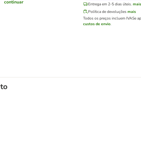
continuar
Entrega em 2-5 dias úteis.
mai
Política de devoluções
mais
Todos os preços incluem IVA
Se ap
custos de envio
.
to
oallergenic