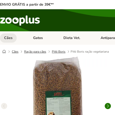
ENVIO GRÁTIS a partir de 39€**
Cães
Gatos
Dieta Vet.
Antipara
Abrir menu de categoria: Cães
Abrir menu de categoria: Gatos
Abrir menu 
Cães
Ração para cães
Pitti Boris
Pitti Boris ração vegetariana