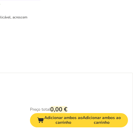
s
licável, acrescem
0,00 €
Preço total
Adicionar ambos ao
Adicionar ambos ao
carrinho
carrinho