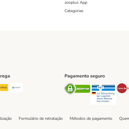
zooplus App
Categorias
trega
Pagamento seguro
ping Method
TExpress Shipping Method
InPost Shipping Method
Paack Shipping Method
Security
Securit
hod
lização
Formulário de retratação
Métodos de pagamento
Quem