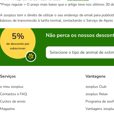
*Preço regular = O preço mais baixo que o artigo teve nos últimos 30 di
A zooplus tem o direito de utilizar o seu endereço de email para publi
básicos de transmissão à tarifa normal, contactando o Serviço de Apoi
5%
Não perca os nossos descont
de desconto por
subscrever
Selecione o tipo de animal de esti
Serviços
Vantagens
o meu zooplus
zooplus Club
Contactos e FAQ
zooplus Relax
Custos de envio
Programa de zoo
Magazine
Vantagens zooplu