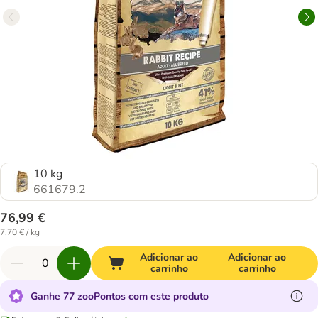
10 kg
661679.2
76,99 €
7,70 € / kg
Adicionar ao
Adicionar ao
carrinho
carrinho
Ganhe 77 zooPontos com este produto