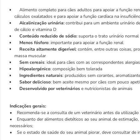
Alimento completo para cães adultos para apoiar a função renal 
cálculos oxalatados e para apoiar a função cardíaca na insuficiênc
Alcalinização urinária:
contribui para um ambiente urinário d
de cálcio e vitamina D
Conteúdo reduzido de sódio:
suporta o trato urinário normal
Menos fósforo
: importante para apoiar a função renal
Receita altamente digerível
: contém, entre outras coisas, p
massa muscular
Sem cereais
: ideal para cães com as correspondentes alergias
Hipoalergénico
: composição bem tolerada
Ingredientes naturais
: produzidos sem corantes, aromatizantes
Sabor delicioso
: bem aceite mesmo por cães com pouco apeti
Desenvolvido por veterinários
e nutricionistas de animais
Indicações gerais:
• Recomenda-se a consulta de um veterinário antes da utilização 
• Enquanto der alimentos dietéticos ao seu animal de estimação, d
necessários;
• Se o estado de saúde do seu animal piorar, deve consultar de im