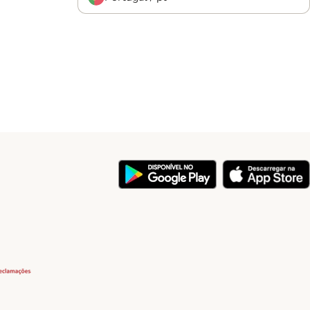
y
Security