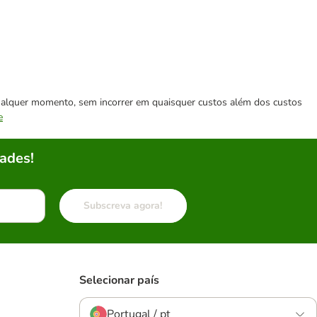
 qualquer momento, sem incorrer em quaisquer custos além dos custos
e
ades!
Subscreva agora!
Selecionar país
Portugal / pt