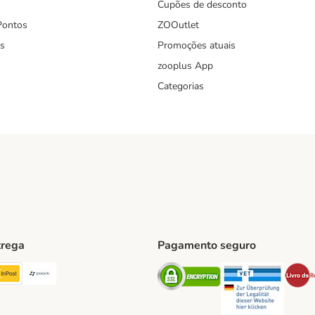
Cupões de desconto
Pontos
ZOOutlet
s
Promoções atuais
zooplus App
Categorias
trega
Pagamento seguro
ping Method
TExpress Shipping Method
InPost Shipping Method
Paack Shipping Method
Security
Securit
hod