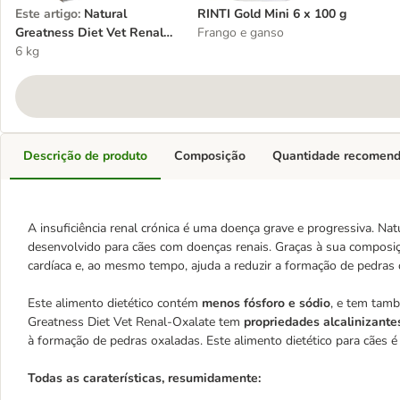
Este artigo
:
Natural
RINTI Gold Mini 6 x 100 g
Greatness Diet Vet Renal-
Frango e ganso
Oxalate ração para cães
6 kg
Descrição de produto
Composição
Quantidade recomen
A insuficiência renal crónica é uma doença grave e progressiva. Na
desenvolvido para cães com doenças renais. Graças à sua composição
cardíaca e, ao mesmo tempo, ajuda a reduzir a formação de pedras 
Este alimento dietético contém
menos fósforo e sódio
, e tem ta
Greatness Diet Vet Renal-Oxalate tem
propriedades alcalinizante
à formação de pedras oxaladas. Este alimento dietético para cães é
Todas as caraterísticas, resumidamente: