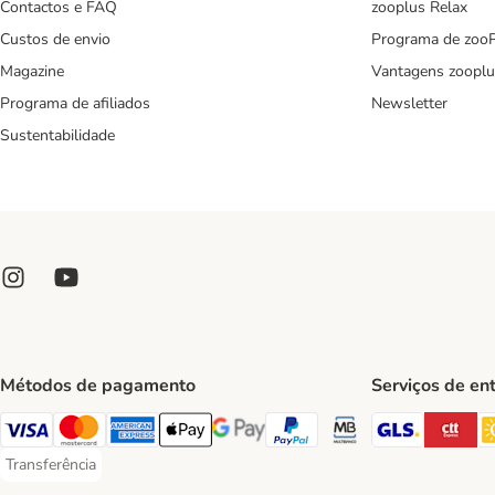
Contactos e FAQ
zooplus Relax
Custos de envio
Programa de zoo
Magazine
Vantagens zooplu
Programa de afiliados
Newsletter
Sustentabilidade
Métodos de pagamento
Serviços de en
GLS Ship
CT
Visa Payment Method
Mastercard Payment Method
American Express Payment Method
Apple Pay Payment Method
Google Pay Payment Method
PayPal Payment Method
Multibanco Payment Met
Transferência
Transferência Payment Method