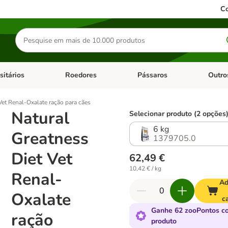
Co
Pesquisar
produtos
sitários
Roedores
Pássaros
Outro
de categoria: Dieta Vet.
Abrir menu de categoria: Antiparasitários
Abrir menu de categoria: Roed
Abrir me
Vet Renal-Oxalate ração para cães
Natural
Selecionar produto (2 opções
6 kg
Greatness
1379705.0
Diet Vet
62,49 €
10,42 € / kg
Renal-
Ad
Oxalate
c
Ganhe 62 zooPontos c
ração
produto