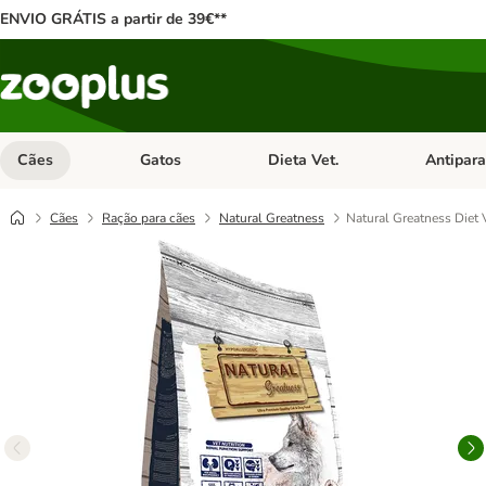
ENVIO GRÁTIS a partir de 39€**
Cães
Gatos
Dieta Vet.
Antipara
Abrir menu de categoria: Cães
Abrir menu de categoria: Gatos
Abrir menu 
Cães
Ração para cães
Natural Greatness
Natural Greatness Diet 