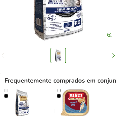
Frequentemente comprados em conjun
Natural Greatness Diet Vet Renal-Oxalate ração para cães
RINTI Gold Mini 6 x 100 g