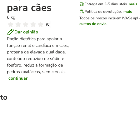
para cães
Entrega em 2-5 dias úteis.
mais
Política de devoluções
mais
6 kg
Todos os preços incluem IVA
Se apl
custos de envio
.
(
0
)
Dar opinião
Ração dietética para apoiar a
função renal e cardíaca em cães,
proteína de elevada qualidade,
conteúdo reduzido de sódio e
fósforo, reduz a formação de
pedras oxaláceas, sem cereais.
continuar
to