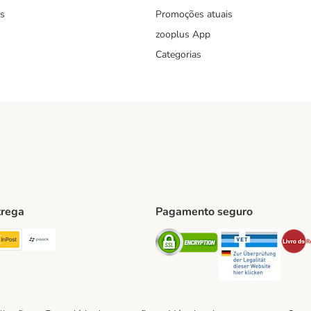
s
Promoções atuais
zooplus App
Categorias
trega
Pagamento seguro
ping Method
TExpress Shipping Method
InPost Shipping Method
Paack Shipping Method
Security
Securit
hod