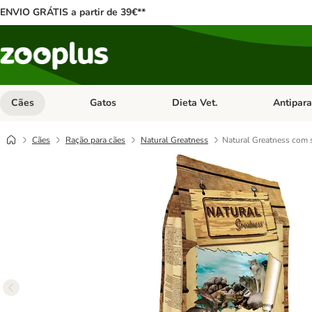
ENVIO GRÁTIS a partir de 39€**
Cães
Gatos
Dieta Vet.
Antipara
Abrir menu de categoria: Cães
Abrir menu de categoria: Gatos
Abrir menu 
Cães
Ração para cães
Natural Greatness
Natural Greatness com 