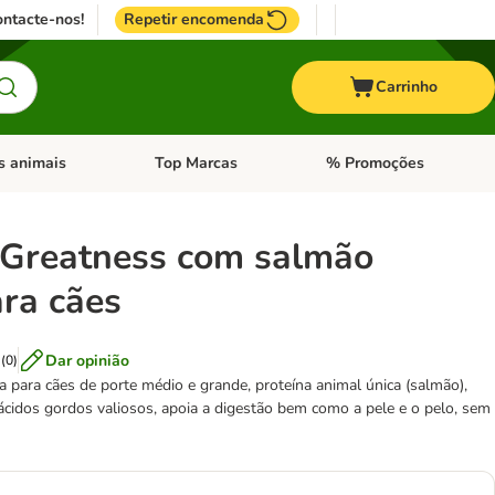
ntacte-nos!
Repetir encomenda
Carrinho
s animais
Top Marcas
% Promoções
ores
nu de categoria: Pássaros
Abrir menu de categoria: Outros animais
Abrir menu de categoria: T
 Greatness com salmão
ara cães
Dar opinião
(
0
)
a para cães de porte médio e grande, proteína animal única (salmão),
 ácidos gordos valiosos, apoia a digestão bem como a pele e o pelo, sem