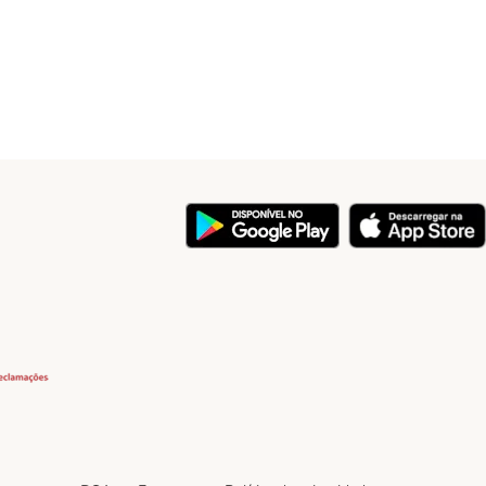
y
Security