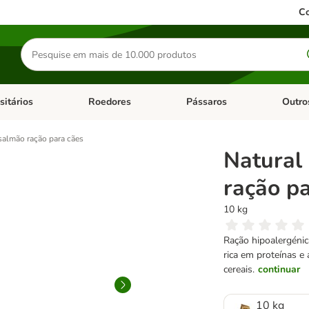
Co
Pesquisar
produtos
sitários
Roedores
Pássaros
Outro
de categoria: Dieta Vet.
Abrir menu de categoria: Antiparasitários
Abrir menu de categoria: Roed
Abrir me
salmão ração para cães
Natural
ração p
10 kg
Ração hipoalergénic
rica em proteínas e
cereais.
continuar
10 kg