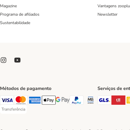
Magazine
Vantagens zooplu
Programa de afiliados
Newsletter
Sustentabilidade
Métodos de pagamento
Serviços de en
GLS Ship
CT
Visa Payment Method
Mastercard Payment Method
American Express Payment Method
Apple Pay Payment Method
Google Pay Payment Method
PayPal Payment Method
Multibanco Payment Met
Transferência
Transferência Payment Method