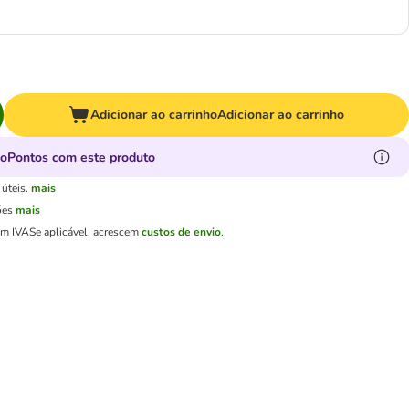
Adicionar ao carrinho
Adicionar ao carrinho
oPontos com este produto
úteis.
mais
ões
mais
em IVA
Se aplicável, acrescem
custos de envio
.