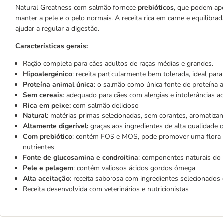
Natural Greatness com salmão fornece
prebióticos
, que podem apo
manter a pele e o pelo normais. A receita rica em carne e equilibra
ajudar a regular a digestão.
Características gerais:
Ração completa para cães adultos de raças médias e grandes.
Hipoalergénico
: receita particularmente bem tolerada, ideal par
Proteína animal única
: o salmão como única fonte de proteína 
Sem cereais
: adequado para cães com alergias e intolerâncias ao
Rica em peixe:
com salmão delicioso
Natural
: matérias primas selecionadas, sem corantes, aromatizant
Altamente digerível:
graças aos ingredientes de alta qualidade 
Com prebiótico
: contém FOS e MOS, pode promover uma flora in
nutrientes
Fonte de glucosamina e condroitina
: componentes naturais do t
Pele e pelagem
: contém valiosos ácidos gordos ómega
Alta aceitação
: receita saborosa com ingredientes selecionados 
Receita desenvolvida com veterinários e nutricionistas