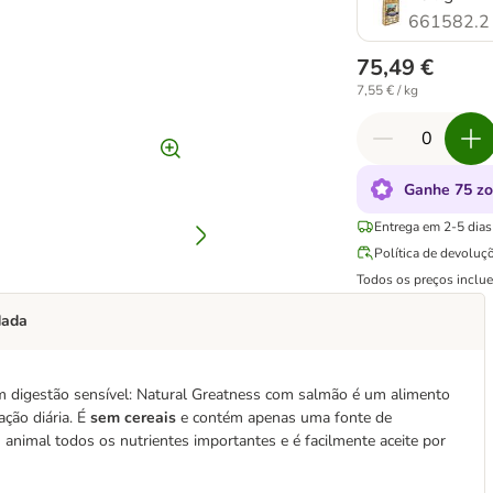
661582.2
75,49 €
7,55 € / kg
Ganhe 75 zo
Entrega em 2-5 dias 
Política de devoluç
Todos os preços inclu
dada
m digestão sensível: Natural Greatness com salmão é um alimento
ção diária. É
sem cereais
e contém apenas uma fonte de
 animal todos os nutrientes importantes e é facilmente aceite por