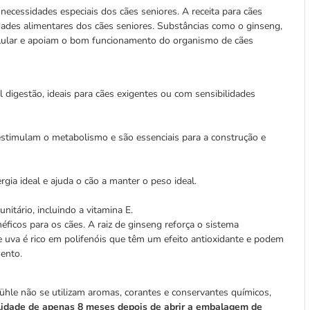
ecessidades especiais dos cães seniores. A receita para cães
idades alimentares dos cães seniores. Substâncias como o ginseng,
celular e apoiam o bom funcionamento do organismo de cães
 digestão, ideais para cães exigentes ou com sensibilidades
stimulam o metabolismo e são essenciais para a construção e
gia ideal e ajuda o cão a manter o peso ideal.
nitário, incluindo a vitamina E.
ficos para os cães. A raiz de ginseng reforça o sistema
de uva é rico em polifenóis que têm um efeito antioxidante e podem
ento.
hle não se utilizam aromas, corantes e conservantes químicos,
alidade de apenas 8 meses depois de abrir a embalagem de