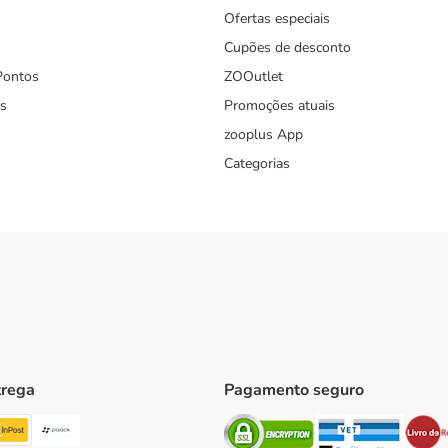
Ofertas especiais
Cupões de desconto
Pontos
ZOOutlet
s
Promoções atuais
zooplus App
Categorias
trega
Pagamento seguro
ping Method
TExpress Shipping Method
InPost Shipping Method
Paack Shipping Method
Security
Securit
hod