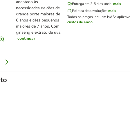
adaptado às
Entrega em 2-5 dias úteis.
mais
necessidades de cães de
Política de devoluções
mais
grande porte maiores de
Todos os preços incluem IVA
Se aplicáv
6 anos e cães pequenos
custos de envio
.
maiores de 7 anos. Com
ginseng e extrato de uva.
continuar
to
para cães e gatos