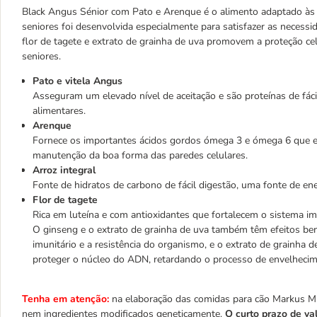
Black Angus Sénior com Pato e Arenque é o alimento adaptado às n
seniores foi desenvolvida especialmente para satisfazer as necess
flor de tagete e extrato de grainha de uva promovem a proteção 
seniores.
Pato e vitela Angus
Asseguram um elevado nível de aceitação e são proteínas de fácil
alimentares.
Arenque
Fornece os importantes ácidos gordos ómega 3 e ómega 6 que e
manutenção da boa forma das paredes celulares.
Arroz integral
Fonte de hidratos de carbono de fácil digestão, uma fonte de ener
Flor de tagete
Rica em luteína e com antioxidantes que fortalecem o sistema imu
O ginseng e o extrato de grainha de uva também têm efeitos bené
imunitário e a resistência do organismo, e o extrato de grainha 
proteger o núcleo do ADN, retardando o processo de envelhecim
Tenha em atenção:
na elaboração das comidas para cão Markus Mü
nem ingredientes modificados geneticamente.
O curto prazo de v