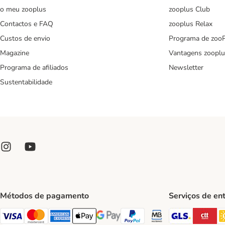
o meu zooplus
zooplus Club
Contactos e FAQ
zooplus Relax
Custos de envio
Programa de zoo
Magazine
Vantagens zooplu
Programa de afiliados
Newsletter
Sustentabilidade
Métodos de pagamento
Serviços de en
GLS Ship
CT
Visa Payment Method
Mastercard Payment Method
American Express Payment Method
Apple Pay Payment Method
Google Pay Payment Method
PayPal Payment Method
Multibanco Payment Met