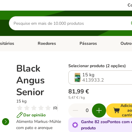
Co
Pesquisar
produtos
sitários
Roedores
Pássaros
Outro
de categoria: Dieta Vet.
Abrir menu de categoria: Antiparasitários
Abrir menu de categoria: Roed
Abrir me
Black
Selecionar produto (2 opções)
15 kg
Angus
413933.2
Senior
81,99 €
5,47 € / kg
15 kg
Adici
(
0
)
a
Dar opinião
carri
Alimento Markus-Mühle
Ganhe 82 zooPontos com 
com pato e arenque
produto