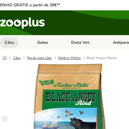
ENVIO GRÁTIS a partir de 39€**
Cães
Gatos
Dieta Vet.
Antipara
Abrir menu de categoria: Cães
Abrir menu de categoria: Gatos
Abrir menu 
Cães
Ração para cães
Markus-Mühle
Black Angus Senior