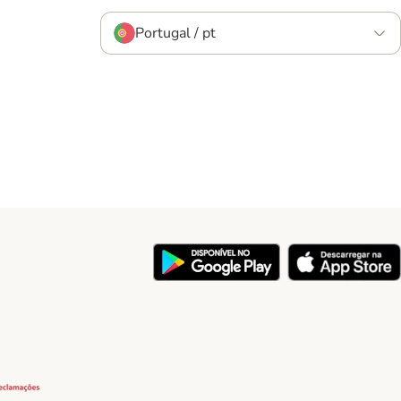
Portugal / pt
y
Security