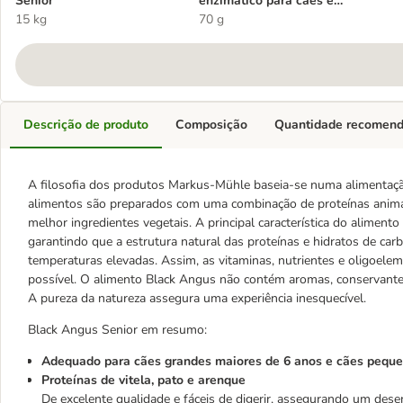
Senior
enzimático para cães e
15 kg
gatos
70 g
Descrição de produto
Composição
Quantidade recomen
A filosofia dos produtos Markus-Mühle baseia-se numa alimentação
alimentos são preparados com uma combinação de proteínas animai
melhor ingredientes vegetais. A principal característica do aliment
garantindo que a estrutura natural das proteínas e hidratos de ca
temperaturas elevadas. Assim, as vitaminas, nutrientes e oligoel
possível. O alimento Black Angus não contém aromas, conservante
A pureza da natureza assegura uma experiência inesquecível.
Black Angus Senior em resumo:
Adequado para cães grandes maiores de 6 anos e cães peque
Proteínas de vitela, pato e arenque
De excelente qualidade e fáceis de digerir, assegurando um des