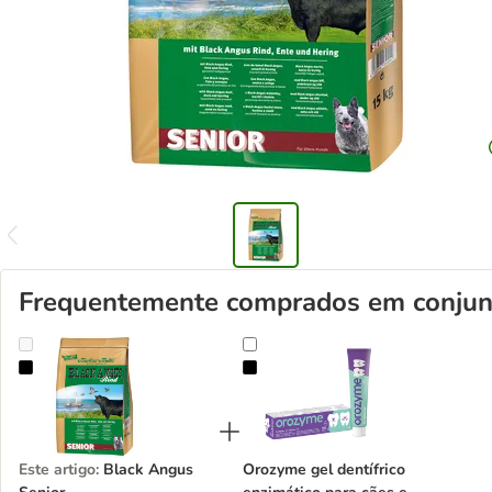
Frequentemente comprados em conjun
Black Angus Senior
Orozyme gel dentífrico enzimático 
Este artigo
:
Black Angus
Orozyme gel dentífrico