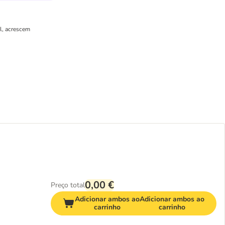
el, acrescem
0,00 €
Preço total
Adicionar ambos ao
Adicionar ambos ao
carrinho
carrinho