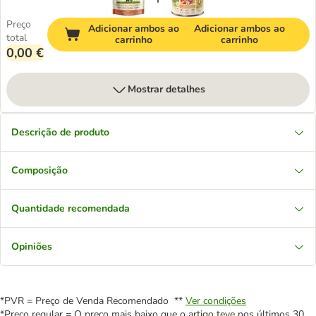
Preço
Adicionar ambos ao
Adicionar ambos ao
total
carrinho
carrinho
0,00 €
Mostrar detalhes
Descrição de produto
Composição
Quantidade recomendada
Opiniões
*PVR = Preço de Venda Recomendado **
Ver condições
*Preço regular = O preço mais baixo que o artigo teve nos últimos 30