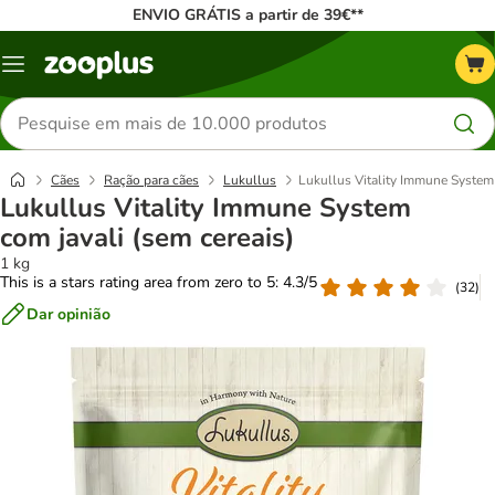
ENVIO GRÁTIS a partir de 39€**
Menu
Pesquisar
produtos
Cães
Ração para cães
Lukullus
Lukullus Vitality Immune System 
Lukullus Vitality Immune System
com javali (sem cereais)
1 kg
This is a stars rating area from zero to 5: 4.3/5
(
32
)
Dar opinião