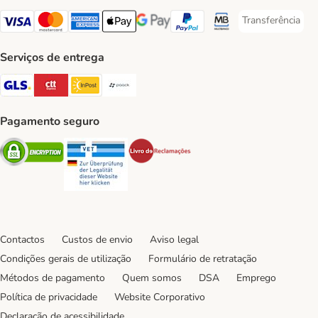
Transferência
Transferência P
Visa Payment Method
Mastercard Payment Method
American Express Payment Method
Apple Pay Payment Method
Google Pay Payment Method
PayPal Payment Method
Multibanco Payment Met
Serviços de entrega
GLS Shipping Method
CTTExpress Shipping Method
InPost Shipping Method
Paack Shipping Method
Pagamento seguro
Security
Security
Security
Contactos
Custos de envio
Aviso legal
Condições gerais de utilização
Formulário de retratação
Métodos de pagamento
Quem somos
DSA
Emprego
Política de privacidade
Website Corporativo
Declaração de acessibilidade