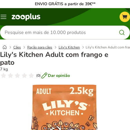
ENVIO GRÁTIS a partir de 39€**
Menu
Pesquisar
produtos
Cães
Ração para cães
Lily's Kitchen
Lily's Kitchen Adult com fra
Lily's Kitchen Adult com frango e
pato
7 kg
Dar opinião
(
0
)