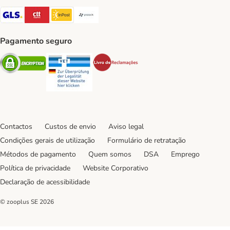
GLS Shipping Method
CTTExpress Shipping Method
InPost Shipping Method
Paack Shipping Method
Pagamento seguro
Security
Security
Security
Contactos
Custos de envio
Aviso legal
Condições gerais de utilização
Formulário de retratação
Métodos de pagamento
Quem somos
DSA
Emprego
Política de privacidade
Website Corporativo
Declaração de acessibilidade
© zooplus SE
2026