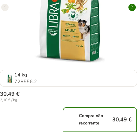
14 kg
728556.2
30,49 €
2,18 € / kg
Compra não
30,49 €
recorrente