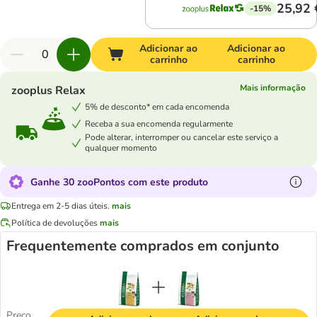
25,92 
-15%
Adicionar ao
Adicionar ao
carrinho
carrinho
Mais informação
zooplus Relax
5% de desconto* em cada encomenda
Receba a sua encomenda regularmente
Pode alterar, interromper ou cancelar este serviço a
qualquer momento
Ganhe 30 zooPontos com este produto
Entrega em 2-5 dias úteis.
mais
Política de devoluções
mais
Frequentemente comprados em conjunto
Preço