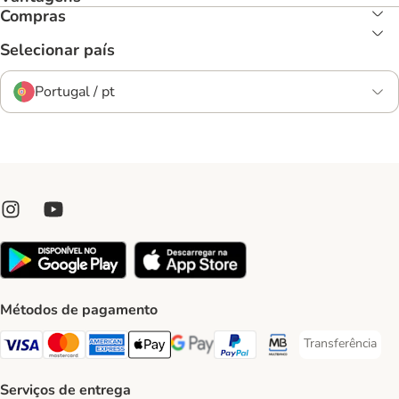
Compras
Selecionar país
Portugal / pt
Métodos de pagamento
Transferência
Transferência P
Visa Payment Method
Mastercard Payment Method
American Express Payment Method
Apple Pay Payment Method
Google Pay Payment Method
PayPal Payment Method
Multibanco Payment Met
Serviços de entrega