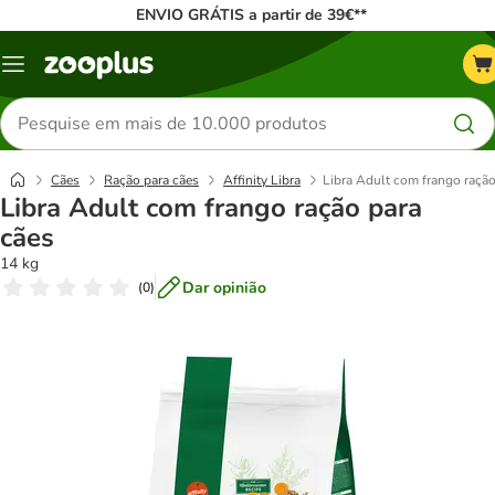
ENVIO GRÁTIS a partir de 39€**
Menu
Pesquisar
produtos
Cães
Ração para cães
Affinity Libra
Libra Adult com frango ração
Libra Adult com frango ração para
cães
14 kg
Dar opinião
(
0
)