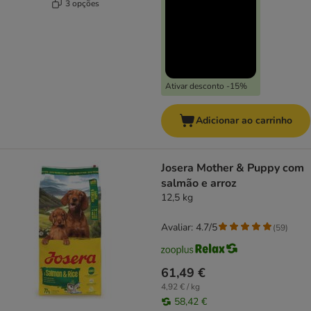
3 opções
Ativar desconto -15%
Adicionar ao carrinho
Josera Mother & Puppy com
salmão e arroz
12,5 kg
Avaliar: 4.7/5
(
59
)
61,49 €
4,92 € / kg
58,42 €