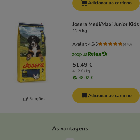
Adicionar ao carrinho
Josera Medi/Maxi Junior Kids
12,5 kg
Avaliar: 4.6/5
(
470
)
51,49 €
4,12 € / kg
48,92 €
Adicionar ao carrinho
5 opções
As vantagens