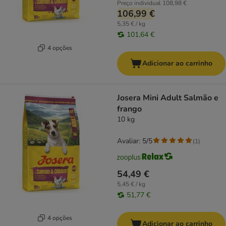
Preço individual
108,98 €
106,99 €
5,35 € / kg
101,64 €
4 opções
Adicionar ao carrinho
Josera Mini Adult Salmão e
frango
10 kg
Avaliar: 5/5
(
1
)
54,49 €
5,45 € / kg
51,77 €
4 opções
Adicionar ao carrinho