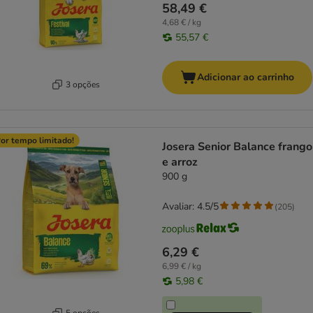
58,49 €
4,68 € / kg
55,57 €
Adicionar ao carrinho
3 opções
or tempo limitado!
Josera Senior Balance frango
e arroz
900 g
Avaliar: 4.5/5
(
205
)
6,29 €
6,99 € / kg
5,98 €
5 opções