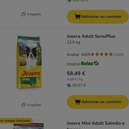
109,24 €
4 opções
Adicionar ao carrinho
Josera Adult SensiPlus
12,5 kg
Avaliar: 4.6/5
(
1025
)
58,49 €
4,68 € / kg
55,57 €
Adicionar ao carrinho
4 opções
or tempo limitado!
Josera Mini Adult Salmão e