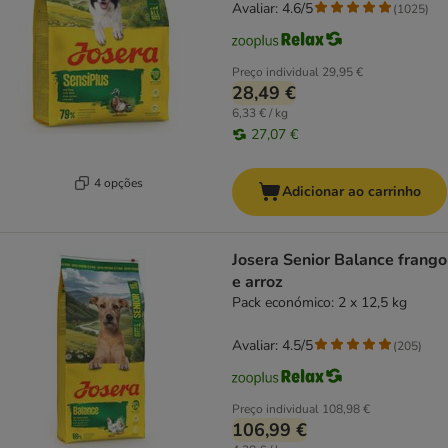
Avaliar: 4.6/5
(
1025
)
Preço individual
29,95 €
28,49 €
6,33 € / kg
27,07 €
4 opções
Adicionar ao carrinho
Josera Senior Balance frango
e arroz
Pack económico: 2 x 12,5 kg
Avaliar: 4.5/5
(
205
)
Preço individual
108,98 €
106,99 €