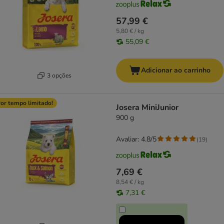
57,99 €
5,80 € / kg
55,09 €
Adicionar ao carrinho
3 opções
or tempo limitado!
Josera MiniJunior
900 g
Avaliar: 4.8/5
(
19
)
7,69 €
8,54 € / kg
7,31 €