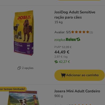
JosiDog Adult Sensitive
ração para cães
15 kg
Avaliar: 5/5
(
1
)
PVR*
53,99 €
44,49 €
2,97 € / kg
42,27 €
2 opções
Adicionar ao carrinho
or tempo limitado!
Josera Mini Adult Cordeiro
900 g