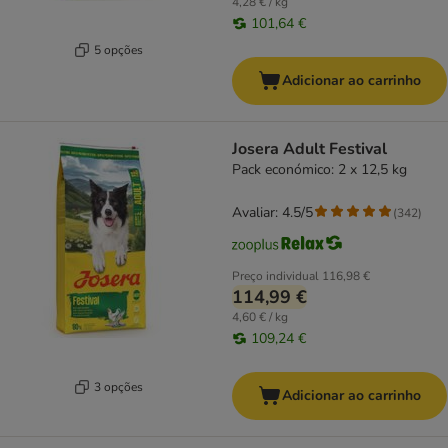
4,28 € / kg
101,64 €
5 opções
Adicionar ao carrinho
Josera Adult Festival
Pack económico: 2 x 12,5 kg
Avaliar: 4.5/5
(
342
)
Preço individual
116,98 €
114,99 €
4,60 € / kg
109,24 €
3 opções
Adicionar ao carrinho