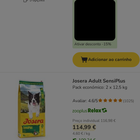
Ativar desconto -15%
Adicionar ao carrinho
Josera Adult SensiPlus
Pack económico: 2 x 12,5 kg
Avaliar: 4.6/5
(
1025
)
Preço individual
116,98 €
114,99 €
4,60 € / kg