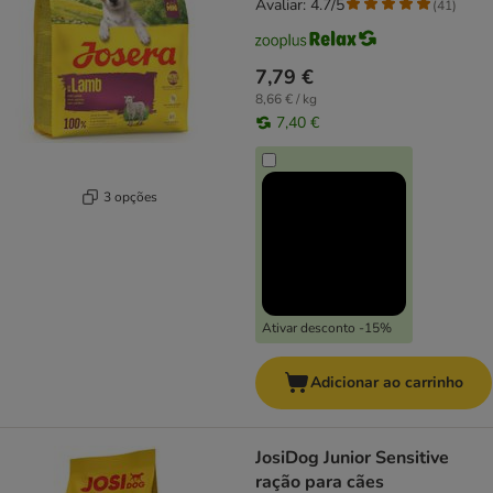
Avaliar: 4.7/5
(
41
)
7,79 €
8,66 € / kg
7,40 €
3 opções
Ativar desconto -15%
Adicionar ao carrinho
JosiDog Junior Sensitive
ração para cães