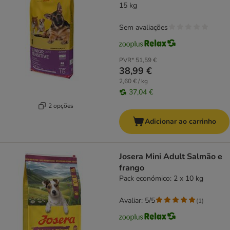
15 kg
Sem avaliações
PVR*
51,59 €
38,99 €
2,60 € / kg
37,04 €
2 opções
Adicionar ao carrinho
Josera Mini Adult Salmão e
frango
Pack económico: 2 x 10 kg
Avaliar: 5/5
(
1
)