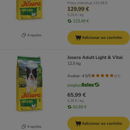
Preço individual
131,98 €
129,99 €
5,20 € / kg
123,49 €
4 opções
Adicionar ao carrinho
Josera Adult Light & Vital
12,5 kg
Avaliar: 4.5/5
(
57
)
65,99 €
5,28 € / kg
62,69 €
Adicionar ao carrinho
4 opções