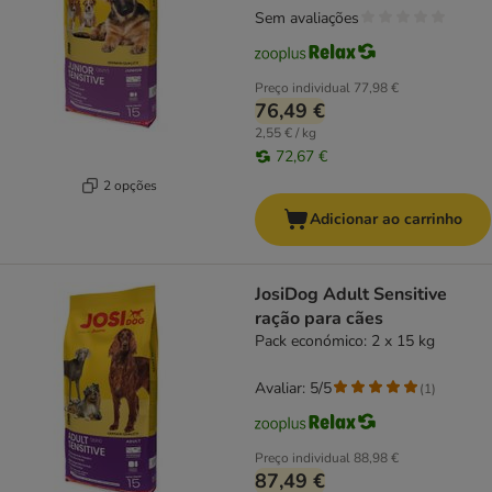
Sem avaliações
Preço individual
77,98 €
76,49 €
2,55 € / kg
72,67 €
2 opções
Adicionar ao carrinho
JosiDog Adult Sensitive
ração para cães
Pack económico: 2 x 15 kg
Avaliar: 5/5
(
1
)
Preço individual
88,98 €
87,49 €