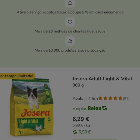
Ative o serviço zooplus Relax e poupe 5 % em cada encomenda
Mais de 10 milhões de clientes fidelizados
Mais de 10.000 produtos à sua disposição
or tempo limitado!
Josera Adult Light & Vital
900 g
Avaliar: 4.5/5
(
57
)
6,29 €
6,99 € / kg
5,98 €