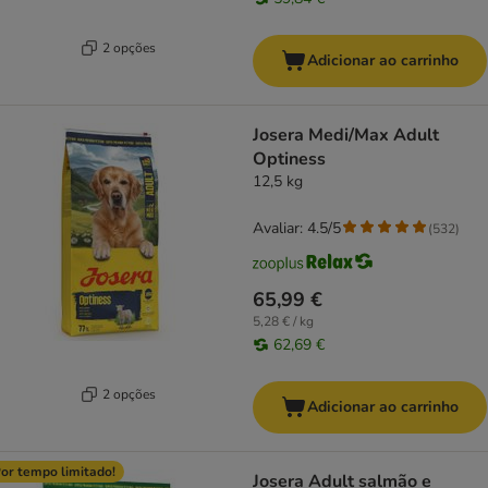
2 opções
Adicionar ao carrinho
Josera Medi/Max Adult
Optiness
12,5 kg
Avaliar: 4.5/5
(
532
)
65,99 €
5,28 € / kg
62,69 €
2 opções
Adicionar ao carrinho
or tempo limitado!
Josera Adult salmão e