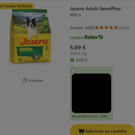
or tempo limitado!
Josera Adult SensiPlus
900 g
Avaliar: 4.6/5
(
1025
)
5,99 €
6,66 € / kg
5,69 €
4 opções
Ativar desconto -15%
Adicionar ao carrinho