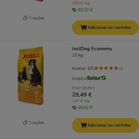
2,92 € / kg
83,12 €
2 opções
Adicionar ao carrinho
JosiDog Economy
15 kg
Avaliar: 5/5
(
1
)
PVR*
29,99 €
29,49 €
1,97 € / kg
28,02 €
2 opções
Adicionar ao carrinho