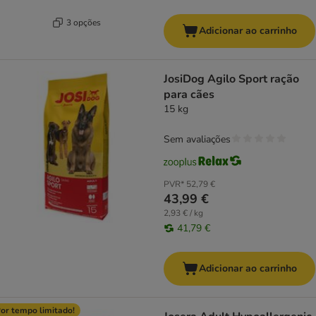
3 opções
Adicionar ao carrinho
JosiDog Agilo Sport ração
para cães
15 kg
Sem avaliações
PVR*
52,79 €
43,99 €
2,93 € / kg
41,79 €
Adicionar ao carrinho
or tempo limitado!