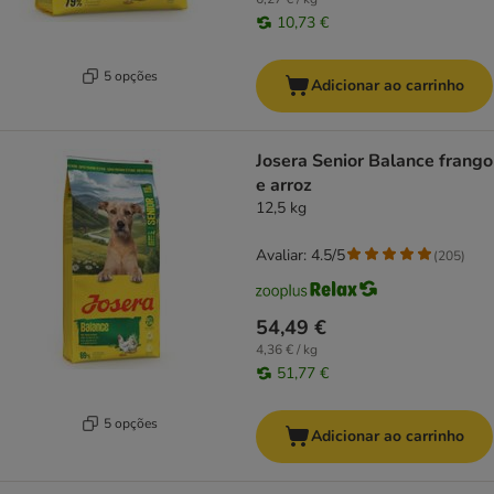
10,73 €
5 opções
Adicionar ao carrinho
Josera Senior Balance frango
e arroz
12,5 kg
Avaliar: 4.5/5
(
205
)
54,49 €
4,36 € / kg
51,77 €
5 opções
Adicionar ao carrinho