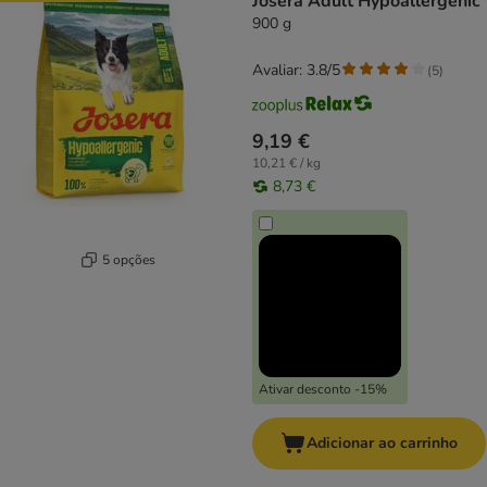
Josera Adult Hypoallergenic
900 g
Avaliar: 3.8/5
(
5
)
9,19 €
10,21 € / kg
8,73 €
5 opções
Ativar desconto -15%
Adicionar ao carrinho