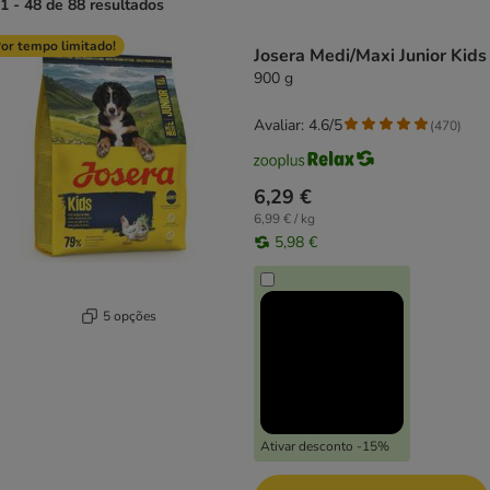
1 - 48 de 88 resultados
product items have been changed
or tempo limitado!
Josera Medi/Maxi Junior Kids
900 g
Avaliar: 4.6/5
(
470
)
6,29 €
6,99 € / kg
5,98 €
5 opções
Ativar desconto -15%