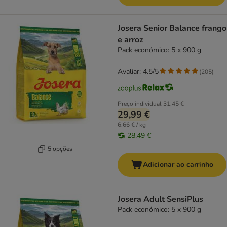
Josera Senior Balance frango
e arroz
Pack económico: 5 x 900 g
Avaliar: 4.5/5
(
205
)
Preço individual
31,45 €
29,99 €
6,66 € / kg
28,49 €
5 opções
Adicionar ao carrinho
Josera Adult SensiPlus
Pack económico: 5 x 900 g