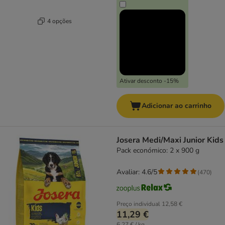
4 opções
Ativar desconto -15%
Adicionar ao carrinho
Josera Medi/Maxi Junior Kids
Pack económico: 2 x 900 g
Avaliar: 4.6/5
(
470
)
Preço individual
12,58 €
11,29 €
6,27 € / kg