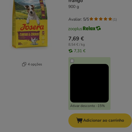
frango
900 g
Avaliar: 5/5
(
1
)
7,69 €
8,54 € / kg
7,31 €
4 opções
Ativar desconto -15%
Adicionar ao carrinho