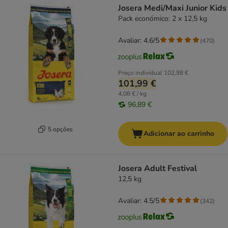
Josera Medi/Maxi Junior Kids
Pack económico: 2 x 12,5 kg
Avaliar: 4.6/5
(
470
)
Preço individual
102,98 €
101,99 €
4,08 € / kg
96,89 €
5 opções
Adicionar ao carrinho
Josera Adult Festival
12,5 kg
Avaliar: 4.5/5
(
342
)