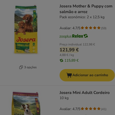
Josera Mother & Puppy com
salmão e arroz
Pack económico: 2 x 12,5 kg
Avaliar: 4.7/5
(
59
)
Preço individual
122,98 €
121,99 €
4,88 € / kg
115,89 €
3 opções
Adicionar ao carrinho
Josera Mini Adult Cordeiro
10 kg
Avaliar: 4.7/5
(
41
)