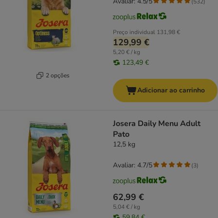
Avaliar: 4.5/5
(
532
)
Preço individual
131,98 €
129,99 €
5,20 € / kg
123,49 €
2 opções
Adicionar ao carrinho
Josera Daily Menu Adult
Pato
12,5 kg
Avaliar: 4.7/5
(
3
)
62,99 €
5,04 € / kg
59,84 €