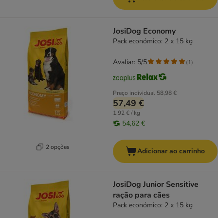
JosiDog Economy
Pack económico: 2 x 15 kg
Avaliar: 5/5
(
1
)
Preço individual
58,98 €
57,49 €
1,92 € / kg
54,62 €
2 opções
Adicionar ao carrinho
JosiDog Junior Sensitive
ração para cães
Pack económico: 2 x 15 kg