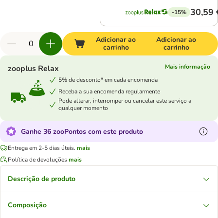
30,59 
-15%
Adicionar ao
Adicionar ao
carrinho
carrinho
Mais informação
zooplus Relax
5% de desconto* em cada encomenda
Receba a sua encomenda regularmente
Pode alterar, interromper ou cancelar este serviço a
qualquer momento
Ganhe 36 zooPontos com este produto
Entrega em 2-5 dias úteis.
mais
Política de devoluções
mais
Descrição de produto
Composição