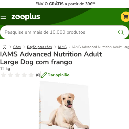
ENVIO GRÁTIS a partir de 39€**
Menu
Pesquisar
produtos
Cães
Ração para cães
IAMS
IAMS Advanced Nutrition Adult Lar
IAMS Advanced Nutrition Adult
Large Dog com frango
12 kg
Dar opinião
(
0
)