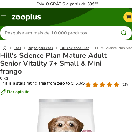
ENVIO GRÁTIS a partir de 39€**
Menu
Pesquisar
produtos
Cães
Ração para cães
Hill's Science Plan
Hill's Science Plan Mat
Hill's Science Plan Mature Adult
Senior Vitality 7+ Small & Mini
frango
6 kg
This is a stars rating area from zero to 5: 5.0/5
(
26
)
Dar opinião