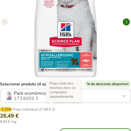
Preço total dos
Selecionar produto (4 opções)
% de desconto disponível
mesmos itens se
comprados
Pack económico: 2 x 1,5 kg
separadamente
1724009.3
-5.33%
Preço individual
27,98 €
26,49 €
8,83 € / kg