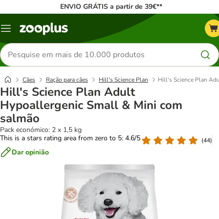
ENVIO GRÁTIS a partir de 39€**
Menu
Pesquisar
produtos
Cães
Ração para cães
Hill's Science Plan
Hill's Science Plan Ad
Hill's Science Plan Adult
Hypoallergenic Small & Mini com
salmão
Pack económico: 2 x 1,5 kg
This is a stars rating area from zero to 5: 4.6/5
(
44
)
Dar opinião