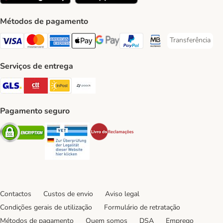
Métodos de pagamento
Transferência
Transferência P
Visa Payment Method
Mastercard Payment Method
American Express Payment Method
Apple Pay Payment Method
Google Pay Payment Method
PayPal Payment Method
Multibanco Payment Met
Serviços de entrega
GLS Shipping Method
CTTExpress Shipping Method
InPost Shipping Method
Paack Shipping Method
Pagamento seguro
Security
Security
Security
Contactos
Custos de envio
Aviso legal
Condições gerais de utilização
Formulário de retratação
Métodos de pagamento
Quem somos
DSA
Emprego